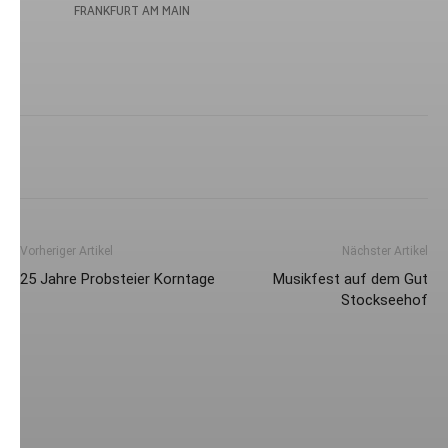
Vorheriger Artikel
Nächster Artikel
25 Jahre Probsteier Korntage
Musikfest auf dem Gut
Stockseehof