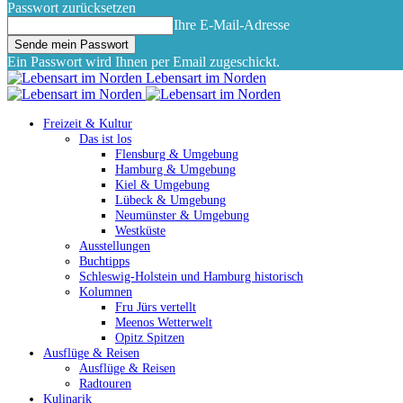
Passwort zurücksetzen
Ihre E-Mail-Adresse
Ein Passwort wird Ihnen per Email zugeschickt.
Lebensart im Norden
Freizeit & Kultur
Das ist los
Flensburg & Umgebung
Hamburg & Umgebung
Kiel & Umgebung
Lübeck & Umgebung
Neumünster & Umgebung
Westküste
Ausstellungen
Buchtipps
Schleswig-Holstein und Hamburg historisch
Kolumnen
Fru Jürs vertellt
Meenos Wetterwelt
Opitz Spitzen
Ausflüge & Reisen
Ausflüge & Reisen
Radtouren
Kulinarik