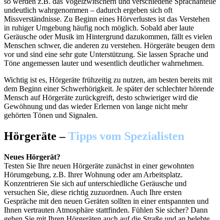
so werden z.B. das Vogelzwitschern und verschiedene Sprachanteile
undeutlich wahrgenommen – dadurch ergeben sich oft
Missverständnisse. Zu Beginn eines Hörverlustes ist das Verstehen
in ruhiger Umgebung häufig noch möglich. Sobald aber laute
Geräusche oder Musik im Hintergrund dazukommen, fällt es vielen
Menschen schwer, die anderen zu verstehen. Hörgeräte beugen dem
vor und sind eine sehr gute Unterstützung. Sie lassen Sprache und
Töne angemessen lauter und wesentlich deutlicher wahrnehmen.
Wichtig ist es, Hörgeräte frühzeitig zu nutzen, am besten bereits mit
dem Beginn einer Schwerhörigkeit. Je später der schlechter hörende
Mensch auf Hörgeräte zurückgreift, desto schwieriger wird die
Gewöhnung und das wieder Erlernen von lange nicht mehr
gehörten Tönen und Signalen.
Hörgeräte –
Tipps vom Spezialisten
Neues Hörgerät?
Testen Sie Ihre neuen Hörgeräte zunächst in einer gewohnten
Hörumgebung, z.B. Ihrer Wohnung oder am Arbeitsplatz.
Konzentrieren Sie sich auf unterschiedliche Geräusche und
versuchen Sie, diese richtig zuzuordnen. Auch Ihre ersten
Gespräche mit den neuen Geräten sollten in einer entspannten und
Ihnen vertrauten Atmosphäre stattfinden. Fühlen Sie sicher? Dann
gehen Sie mit Ihren Hörgeräten auch auf die Straße und an belebte