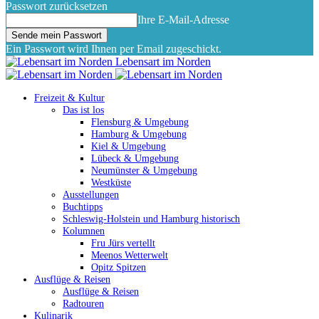
Passwort zurücksetzen
Ihre E-Mail-Adresse
Ein Passwort wird Ihnen per Email zugeschickt.
Lebensart im Norden
Freizeit & Kultur
Das ist los
Flensburg & Umgebung
Hamburg & Umgebung
Kiel & Umgebung
Lübeck & Umgebung
Neumünster & Umgebung
Westküste
Ausstellungen
Buchtipps
Schleswig-Holstein und Hamburg historisch
Kolumnen
Fru Jürs vertellt
Meenos Wetterwelt
Opitz Spitzen
Ausflüge & Reisen
Ausflüge & Reisen
Radtouren
Kulinarik