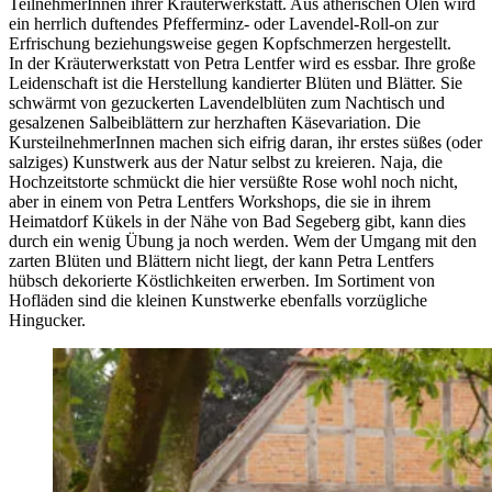
TeilnehmerInnen ihrer Kräuterwerkstatt. Aus ätherischen Ölen wird
ein herrlich duftendes Pfefferminz- oder Lavendel-Roll-on zur
Erfrischung beziehungsweise gegen Kopfschmerzen hergestellt.
In der Kräuterwerkstatt von Petra Lentfer wird es essbar. Ihre große
Leidenschaft ist die Herstellung kandierter Blüten und Blätter. Sie
schwärmt von gezuckerten Lavendelblüten zum Nachtisch und
gesalzenen Salbeiblättern zur herzhaften Käsevariation. Die
KursteilnehmerInnen machen sich eifrig daran, ihr erstes süßes (oder
salziges) Kunstwerk aus der Natur selbst zu kreieren. Naja, die
Hochzeitstorte schmückt die hier versüßte Rose wohl noch nicht,
aber in einem von Petra Lentfers Workshops, die sie in ihrem
Heimatdorf Kükels in der Nähe von Bad Segeberg gibt, kann dies
durch ein wenig Übung ja noch werden. Wem der Umgang mit den
zarten Blüten und Blättern nicht liegt, der kann Petra Lentfers
hübsch dekorierte Köstlichkeiten erwerben. Im Sortiment von
Hofläden sind die kleinen Kunstwerke ebenfalls vorzügliche
Hingucker.