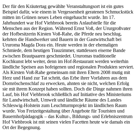
Der für den Kräutertag gewählte Veranstaltungsort ist ein gutes
Beispiel dafür, wie einem in Vergessenheit geratenen Schmuckstück
mitten im Grünen neues Leben eingehaucht wurde. Im 17.
Jahrhundert war Hof Viehbrook bereits Anlaufstelle für die
Menschen aus der Region. Während Ernst Voß, der Ururgroßvater
der Hofbesitzerin Kirsten Voß-Rahe, die Pferde neu beschlug,
kehrten die Handwerker und Bauern in der Gastwirtschaft bei
Ururoma Magda Dora ein. Heute werden in der ehemaligen
Schmiede, dem heutigen Trauzimmer, stattdessen eiserne Bande
zwischen Brautpaaren geschmiedet. Ururomas traditionelle
Kochkunst lebt weiter, denn im Hof-Restaurant werden weiterhin
ländliche Speisen aus hofeigenen und regionalen Produkten serviert.
Als Kirsten Voß-Rahe gemeinsam mit ihren Eltern 2008 mutig mit
Herz und Hand zur Tat schritt, das Erbe ihrer Vorfahren aus dem
Dornröschenschlaf zu erwecken, ahnten sie nicht, welchen Erfolg
sie mit ihrem Konzept haben sollten. Doch die Dinge nahmen ihren
Lauf, bis Hof Viehbrook schließlich auf Initiative des Ministeriums
für Landwirtschaft, Umwelt und ländliche Räume des Landes
Schleswig-Holstein zum Leuchtturmprojekt im ländlichen Raum
wurde. Von Freizeitgestaltung über Angebote für Touristen und
Bauernhofpädagogik – das Kultur-, Bildungs- und Erlebniszentrum
Hof Viehbrook ist mit seinen vielen Facetten heute wie damals ein
Ort der Begegnung.