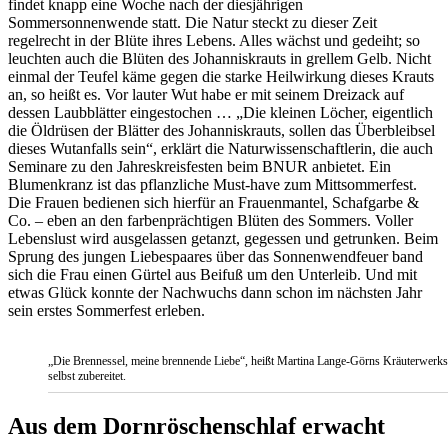
findet knapp eine Woche nach der diesjährigen
Sommersonnenwende statt. Die Natur steckt zu dieser Zeit
regelrecht in der Blüte ihres Lebens. Alles wächst und gedeiht; so
leuchten auch die Blüten des Johanniskrauts in grellem Gelb. Nicht
einmal der Teufel käme gegen die starke Heilwirkung dieses Krauts
an, so heißt es. Vor lauter Wut habe er mit seinem Dreizack auf
dessen Laubblätter eingestochen … „Die kleinen Löcher, eigentlich
die Öldrüsen der Blätter des Johanniskrauts, sollen das Überbleibsel
dieses Wutanfalls sein“, erklärt die Naturwissenschaftlerin, die auch
Seminare zu den Jahreskreisfesten beim BNUR anbietet. Ein
Blumenkranz ist das pflanzliche Must-have zum Mittsommerfest.
Die Frauen bedienen sich hierfür an Frauenmantel, Schafgarbe &
Co. – eben an den farbenprächtigen Blüten des Sommers. Voller
Lebenslust wird ausgelassen getanzt, gegessen und getrunken. Beim
Sprung des jungen Liebespaares über das Sonnenwendfeuer band
sich die Frau einen Gürtel aus Beifuß um den Unterleib. Und mit
etwas Glück konnte der Nachwuchs dann schon im nächsten Jahr
sein erstes Sommerfest erleben.
„Die Brennessel, meine brennende Liebe“, heißt Martina Lange-Görns Kräuterwerksta
selbst zubereitet.
Aus dem Dornröschenschlaf erwacht