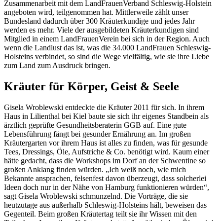
Zusammenarbeit mit dem LandFrauenVerband Schleswig-Holstein
angeboten wird, teilgenommen hat. Mittlerweile zählt unser
Bundesland dadurch über 300 Kräuterkundige und jedes Jahr
werden es mehr. Viele der ausgebildeten Kräuterkundigen sind
Mitglied in einem LandFrauenVerein bei sich in der Region. Auch
wenn die Landlust das ist, was die 34.000 LandFrauen Schleswig-
Holsteins verbindet, so sind die Wege vielfältig, wie sie ihre Liebe
zum Land zum Ausdruck bringen.
Kräuter für Körper, Geist & Seele
Gisela Wroblewski entdeckte die Kräuter 2011 für sich. In ihrem
Haus in Lilienthal bei Kiel baute sie sich ihr eigenes Standbein als
ärztlich geprüfte Gesundheitsberaterin GGB auf. Eine gute
Lebensführung fängt bei gesunder Ernährung an. Im großen
Kräutergarten vor ihrem Haus ist alles zu finden, was für gesunde
Tees, Dressings, Öle, Aufstriche & Co. benötigt wird. Kaum einer
hätte gedacht, dass die Workshops im Dorf an der Schwentine so
großen Anklang finden würden. „Ich weiß noch, wie mich
Bekannte ansprachen, felsenfest davon überzeugt, dass solcherlei
Ideen doch nur in der Nähe von Hamburg funktionieren würden“,
sagt Gisela Wroblewski schmunzelnd. Die Vorträge, die sie
heutzutage aus außerhalb Schleswig-Holsteins hält, beweisen das
Gegenteil. Beim großen Kräutertag teilt sie ihr Wissen mit den