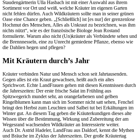
Staudengärtnerin Ulla Hasbach ist mit einer Auswahl aus ihrem
Sortiment vor Ort und weiß, welche Kräuter im eigenen Garten
nicht fehlen dürfen. Auch Wildkräutern sollte man in seiner grünen
Oase eine Chance geben. „[Schließlich] ist [es nur] der grenzenlose
Hochmut des Menschen, Alles als Unkraut zu bezeichnen, was ihm
nichts nützt“, wie es der französische Biologe Jean Rostand
formulierte. Warum also nicht (Un)kräuter als Verbündete sehen und
die Brennnesseln, eine zu Unrecht gemiedene Pflanze, ebenso wie
die Dahlien hegen und pflegen?
Mit Kräutern durch’s Jahr
Kräuter verbinden Natur und Mensch schon seit Jahrtausenden.
Gegen alles ist ein Kraut gewachsen, heißt auch ein altes
Sprichwort. Echte LandFrauen gehen mit diesen Kenntnissen durch
die Jahreszeiten: Der erste frische Salat im Frühling aus
Spitzwegerich mundet sehr, an orangefarbenen und gelben
Ringelblumen kann man sich im Sommer nicht satt sehen, Fenchel
bringt den Herbst zum Leuchten und Salbei tut bei Erkältungen im
Winter gut. An diesem Tag geben die Kräuterkundigen dieses alte
Wissen über die Bestimmung, Wirkung und Zubereitung der am
Wegesrand wachsenden Wildkräuter an Interessierte weiter.
Auch Dr. Astrid Hadeler, LandFrau aus Daldorf, kennt die Mythen
und Bräuche im Zyklus der Jahreszeiten. Der große Kräutertag