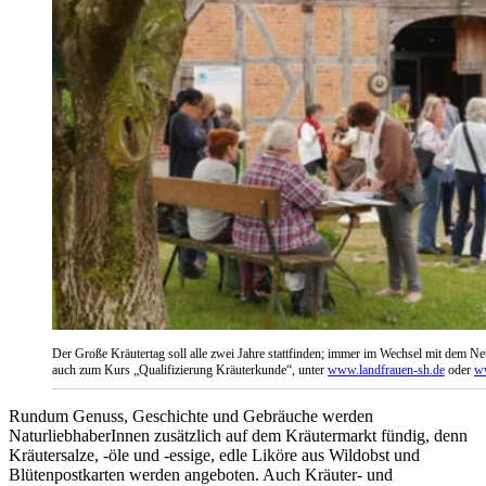
Der Große Kräutertag soll alle zwei Jahre stattfinden; immer im Wechsel mit dem Net
auch zum Kurs „Qualifizierung Kräuterkunde“, unter
www.landfrauen-sh.de
oder
w
Rundum Genuss, Geschichte und Gebräuche werden
NaturliebhaberInnen zusätzlich auf dem Kräutermarkt fündig, denn
Kräutersalze, -öle und -essige, edle Liköre aus Wildobst und
Blütenpostkarten werden angeboten. Auch Kräuter- und