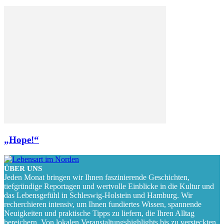
„Hope!“
ÜBER UNS
Jeden Monat bringen wir Ihnen faszinierende Geschichten,
tiefgründige Reportagen und wertvolle Einblicke in die Kultur und
das Lebensgefühl in Schleswig-Holstein und Hamburg. Wir
recherchieren intensiv, um Ihnen fundiertes Wissen, spannende
Neuigkeiten und praktische Tipps zu liefern, die Ihren Alltag
bereichern. Von lokalen Veranstaltungshighlights bis zu versteckten