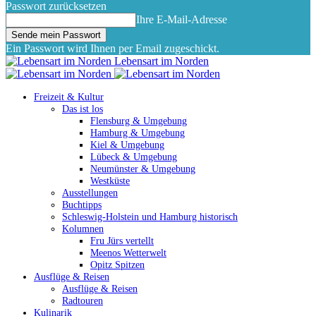
Passwort zurücksetzen
Ihre E-Mail-Adresse
Ein Passwort wird Ihnen per Email zugeschickt.
Lebensart im Norden
Freizeit & Kultur
Das ist los
Flensburg & Umgebung
Hamburg & Umgebung
Kiel & Umgebung
Lübeck & Umgebung
Neumünster & Umgebung
Westküste
Ausstellungen
Buchtipps
Schleswig-Holstein und Hamburg historisch
Kolumnen
Fru Jürs vertellt
Meenos Wetterwelt
Opitz Spitzen
Ausflüge & Reisen
Ausflüge & Reisen
Radtouren
Kulinarik