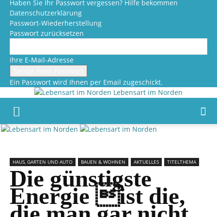
Haben Sie Ihr Passwort vergessen? Hilfe bekommen
Datenschutzerklärung
Passwort-Wiederherstellung
Passwort zurücksetzen
Ihre E-Mail-Adresse
Ein Passwort wird Ihnen per Email zugeschickt.
Lebensart im Norden
HAUS, GARTEN UND AUTO
BAUEN & WOHNEN
AKTUELLES
TITELTHEMA
Die günstigste
Energie ist die,
die man gar nicht