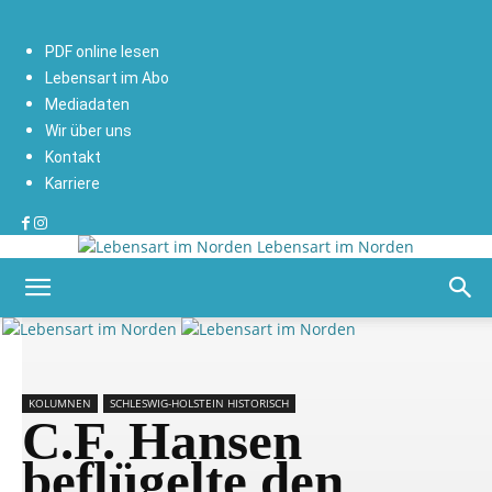
PDF online lesen
Lebensart im Abo
Mediadaten
Wir über uns
Kontakt
Karriere
Lebensart im Norden
KOLUMNEN
SCHLESWIG-HOLSTEIN HISTORISCH
C.F. Hansen
beflügelte den