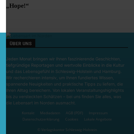
„Hope!“
ÜBER UNS
Jeden Monat bringen wir Ihnen faszinierende Geschichten,
tiefgründige Reportagen und wertvolle Einblicke in die Kultur
und das Lebensgefühl in Schleswig-Holstein und Hamburg.
Wir recherchieren intensiv, um Ihnen fundiertes Wissen,
spannende Neuigkeiten und praktische Tipps zu liefern, die
Ihren Alltag bereichern. Von lokalen Veranstaltungshighlights
bis zu versteckten Schätzen – bei uns finden Sie alles, was
die Lebensart im Norden ausmacht.
Kontakt
Mediadaten
AGB (PDF)
Impressum
Datenschutzerklärung
Cookies
Lokale Angebote
© Verlagskontor Schleswig-Holstein