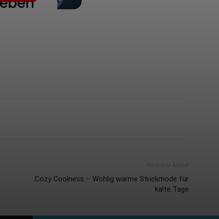
Nächster Artikel
Cozy Coolness – Wohlig warme Strickmode für
kalte Tage