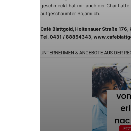
geschmeckt hat mir auch der Chai Latte. 
aufgeschäumter Sojamilch.
Café Blattgold, Holtenauer Straße 176, 
Tel. 0431 / 88854343, www.cafeblattg