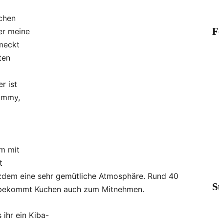
schen
F
er meine
meckt
ten
r ist
 Emmy,
um mit
t
tzdem eine sehr gemütliche Atmosphäre. Rund 40
S
gt, bekommt Kuchen auch zum Mitnehmen.
 ihr ein Kiba-