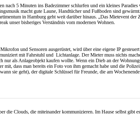
ken nach 5 Minuten ins Badezimmer schlurfen und ein kleines Paradies v
eblingsmusik macht gute Laune, Handtücher und Fußboden sind gewärmt.
rtimentum in Hamburg geht weit darüber hinaus. „Das Mietevent der Zuku
kfreak unser bisheriges Verständnis vom modernen Wohnen.
, Mikrofon und Sensoren ausgerüstet, wird über eine eigene IP gesteue
uniziert mit Fahrstuhl und Lichtanlage. Der Mieter muss nichts machen
glich nur als Anlageobjekt kaufen wollte. Wenn ein Dieb an der Wohnungst
cher mit, dass man bereits ein Foto von ihm gemacht habe und die Poli
, wann sie geht), der digitale Schlüssel für Freunde, die am Wochen
ber die Clouds, die miteinander kommunizieren. Im Hause selbst gibt e