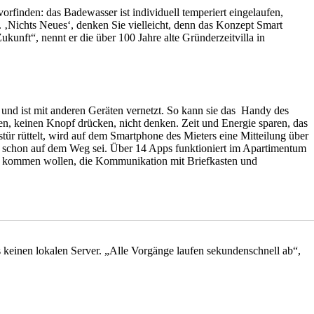
orfinden: das Badewasser ist individuell temperiert eingelaufen,
 ‚Nichts Neues‘, denken Sie vielleicht, denn das Konzept Smart
nft“, nennt er die über 100 Jahre alte Gründerzeitvilla in
rt und ist mit anderen Geräten vernetzt. So kann sie das Handy des
, keinen Knopf drücken, nicht denken. Zeit und Energie sparen, das
ür rüttelt, wird auf dem Smartphone des Mieters eine Mitteilung über
zei schon auf dem Weg sei. Über 14 Apps funktioniert im Apartimentum
ende kommen wollen, die Kommunikation mit Briefkasten und
s keinen lokalen Server. „Alle Vorgänge laufen sekundenschnell ab“,