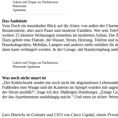
Galerie und Treppe zur Dachterrasse
Maisonette
Apartment
Das Ambiente
Vom Dach ein traumhafter Blick auf die Alster, von außen der Charme 
Businessleute, aber auch Paare und moderne Familien. Wer sein Telefo
weitere 25 kleinere Wohnungen entstehen im modernen Anbau. Die Zim
Dazu gehört eine Flatrate, die Wasser, Strom, Heizung, Telefon und 
Haushaltsgeräten, Mobiliar, Lampen und anderes mehr entfallen für de
dann kann verlängert werden. In der Garage, mit Handyempfang natürli
Galerie und Treppe zur Dachterrasse
Maisonette Apartment
Was noch nicht smart ist
„Der Kühlschrank sendet mir noch nicht die abgelaufenen Lebensmit
Fußboden eine Waage und die Kameras im Spiegel würden mir sagen,
der Strom ausfällt?“, frage ich den 39jährigen Hamburger. „Einige Ger
der das Apartimentum unabhängig macht.“ Und eines ist sicher: Wen
Lars Hinrichs ist Gründer und CEO von Cinco Capital, einem Privat