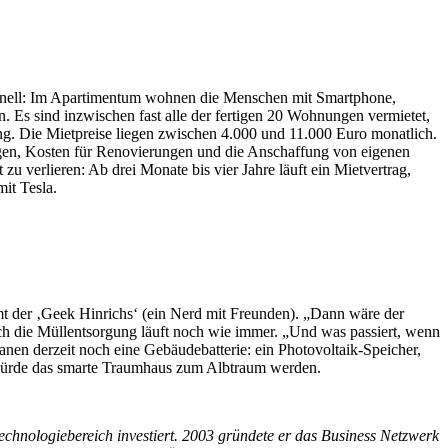
nktionell: Im Apartimentum wohnen die Menschen mit Smartphone,
. Es sind inzwischen fast alle der fertigen 20 Wohnungen vermietet,
g. Die Mietpreise liegen zwischen 4.000 und 11.000 Euro monatlich.
ngen, Kosten für Renovierungen und die Anschaffung von eigenen
u verlieren: Ab drei Monate bis vier Jahre läuft ein Mietvertrag,
mit Tesla.
mt der ‚Geek Hinrichs‘ (ein Nerd mit Freunden). „Dann wäre der
 die Müllentsorgung läuft noch wie immer. „Und was passiert, wenn
lanen derzeit noch eine Gebäudebatterie: ein Photovoltaik-Speicher,
würde das smarte Traumhaus zum Albtraum werden.
hnologiebereich investiert. 2003 gründete er das Business Netzwerk