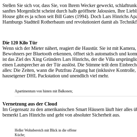
Stellen Sie sich vor, dass Sie, von Ihrem Wecker geweckt, schlaftrun
sanftes Morgenlicht scheint durch halb geöffnete Jalousien, Ihre Li
House gibt es ja schon seit Bill Gates (1994). Doch Lars Hinrichs Apa
Hamburgs Stadtteil Rotherbaum und revolutioniert damit als Techni
Die 120 Kilo Tür
Wenn sich der Mieter nähert, reagiert die Haustür. Sie ist mit Kamera
Bewohners per Bluetooth erkennen, öffnet sich automatisch und komm
ist das Ziel des Xing Gründers Lars Hinrichs, der die Villa ursprün
einen Lautsprecher an der Tür auslöst. Die Stimme teilt dem Einbre
alles: Die Zeiten, wann die Putzfrau Zugang hat (inklusive Kontrolle
hauseigener DHL Packstation und unendlich viel mehr.
Apartimentum von hinten mit Balkonen;
Vernetzung aus der Cloud
Im Gegensatz zu den amerikanischen Smart Häusern läuft hier alles ü
bemerkt Lars Hinrichs und geht von absoluter Sicherheit aus.
Heller Wohnbereich mit Blick in die offene
Küche;