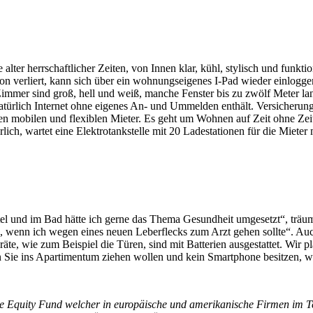
alter herrschaftlicher Zeiten, von Innen klar, kühl, stylisch und fu
n verliert, kann sich über ein wohnungseigenes I-Pad wieder einloggen
mer sind groß, hell und weiß, manche Fenster bis zu zwölf Meter lan
natürlich Internet ohne eigenes An- und Ummelden enthält. Versicheru
n mobilen und flexiblen Mieter. Es geht um Wohnen auf Zeit ohne Zeit z
ch, wartet eine Elektrotankstelle mit 20 Ladestationen für die Mieter 
tel und im Bad hätte ich gerne das Thema Gesundheit umgesetzt“, träu
 wenn ich wegen eines neuen Leberflecks zum Arzt gehen sollte“. Auch
äte, wie zum Beispiel die Türen, sind mit Batterien ausgestattet. Wir p
n Sie ins Apartimentum ziehen wollen und kein Smartphone besitzen, 
e Equity Fund welcher in europäische und amerikanische Firmen im Tec