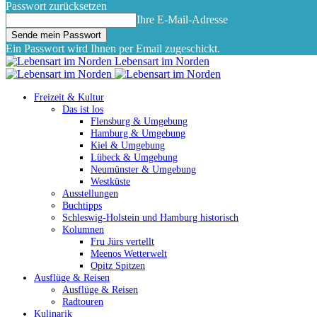
Passwort zurücksetzen
Ihre E-Mail-Adresse
Ein Passwort wird Ihnen per Email zugeschickt.
Lebensart im Norden
Freizeit & Kultur
Das ist los
Flensburg & Umgebung
Hamburg & Umgebung
Kiel & Umgebung
Lübeck & Umgebung
Neumünster & Umgebung
Westküste
Ausstellungen
Buchtipps
Schleswig-Holstein und Hamburg historisch
Kolumnen
Fru Jürs vertellt
Meenos Wetterwelt
Opitz Spitzen
Ausflüge & Reisen
Ausflüge & Reisen
Radtouren
Kulinarik