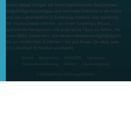
Jeden Monat bringen wir Ihnen faszinierende Geschichten,
tiefgründige Reportagen und wertvolle Einblicke in die Kultur
und das Lebensgefühl in Schleswig-Holstein und Hamburg.
Wir recherchieren intensiv, um Ihnen fundiertes Wissen,
spannende Neuigkeiten und praktische Tipps zu liefern, die
Ihren Alltag bereichern. Von lokalen Veranstaltungshighlights
bis zu versteckten Schätzen – bei uns finden Sie alles, was
die Lebensart im Norden ausmacht.
Kontakt
Mediadaten
AGB (PDF)
Impressum
Datenschutzerklärung
Cookies
Lokale Angebote
© Verlagskontor Schleswig-Holstein