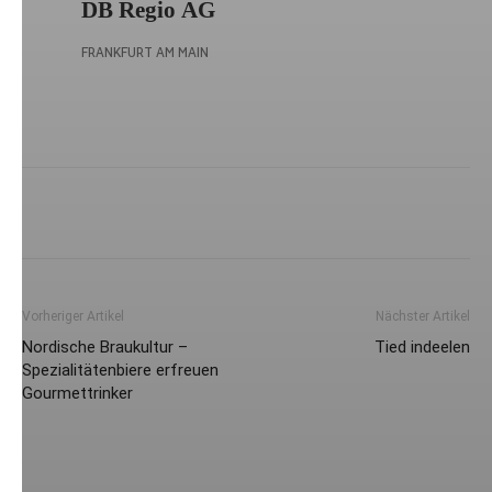
Vorheriger Artikel
Nächster Artikel
Nordische Braukultur –
Tied indeelen
Spezialitätenbiere erfreuen
Gourmettrinker