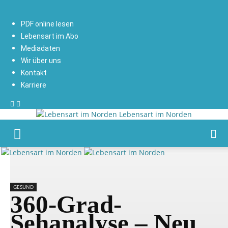
PDF online lesen
Lebensart im Abo
Mediadaten
Wir über uns
Kontakt
Karriere
Lebensart im Norden
GESUND
360-Grad-
Sehanalyse – Neu