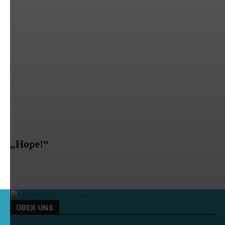
„Hope!“
ÜBER UNS