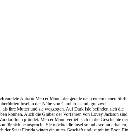
befreundete Autorin Mercer Mann, die gerade nach einem neuen Stoff
unberührten Insel in der Nähe von Camino Island, gut zwei
, als ihre Mutter und sie wegzogen. Auf Dark Isle befinden sich die
t leben können. Auch die Gräber der Vorfahren von Lovey Jackson sind
m Voodoofluch gründet. Mercer Mann vertieft sich in die Geschichte der
n für sich beansprucht. Sie möchte die Insel so unbewohnt erhalten,
der Staat Florida wittert ein gutes Geschäft und ist mit im Boot. Ein