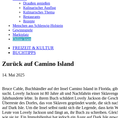
Draußen genießen
Kulinarischer Ausflug
Kulinarisches Thema
Restaurants
Rezepte
Menschen aus Schleswig-Holstein
Gewinnspiele
Marktplatz
Online lesen
FREIZEIT & KULTUR
BUCHTIPPS
Zurück auf Camino Island
14. Mai 2025
Bruce Cable, Buchhändler auf der Insel Camino Island in Florida, g
sucht. Lovely Jackson ist 80 Jahre alt und Nachfahrin einer Sklaveng
Jahrhunderte lebte. In ihrem Buch schildert Lovely Jackson die Gesch
Überreste des Dorfes, das von Sklaven gegründet wurde, die sich nach
auf Dark Isle. Um die Insel selbst rankt sich die Legende, dass kein 
Leute von Lovely Jackson und fängt an, ihr Buch zu schreiben. Gleic
wie sie ist. Ein Immobilienhai hat jedoch ein Auge auf Dark Isle gew