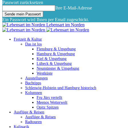
Passwort zurücksetzen
Ihre E-Mail-Adresse
Ein Passwort wird Ihnen per Email zugeschickt.
Lebensart im Norden
Freizeit & Kultur
Das ist los
Flensburg & Umgebung
Hamburg & Umgebung
Kiel & Umgebung
Lübeck & Umgebung
Neumünster & Umgebung
Westküste
Ausstellungen
Buchtipps
Schleswig-Holstein und Hamburg historisch
Kolumnen
Fru Jürs vertellt
Meenos Wetterwelt
Opitz Spitzen
Ausflüge & Reisen
Ausflüge & Reisen
Radtouren
Kulinarik