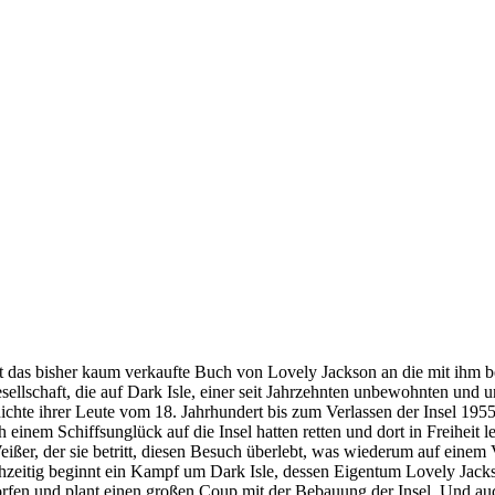
ibt das bisher kaum verkaufte Buch von Lovely Jackson an die mit ihm 
esellschaft, die auf Dark Isle, einer seit Jahrzehnten unbewohnten und 
ichte ihrer Leute vom 18. Jahrhundert bis zum Verlassen der Insel 1955
 einem Schiffsunglück auf die Insel hatten retten und dort in Freihei
Weißer, der sie betritt, diesen Besuch überlebt, was wiederum auf eine
hzeitig beginnt ein Kampf um Dark Isle, dessen Eigentum Lovely Jackso
orfen und plant einen großen Coup mit der Bebauung der Insel. Und auch 