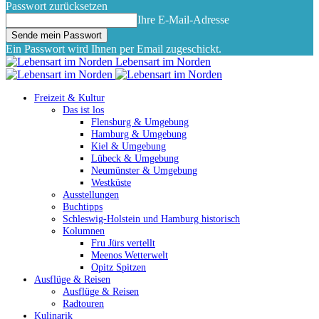
Passwort zurücksetzen
Ihre E-Mail-Adresse
Ein Passwort wird Ihnen per Email zugeschickt.
Lebensart im Norden
Freizeit & Kultur
Das ist los
Flensburg & Umgebung
Hamburg & Umgebung
Kiel & Umgebung
Lübeck & Umgebung
Neumünster & Umgebung
Westküste
Ausstellungen
Buchtipps
Schleswig-Holstein und Hamburg historisch
Kolumnen
Fru Jürs vertellt
Meenos Wetterwelt
Opitz Spitzen
Ausflüge & Reisen
Ausflüge & Reisen
Radtouren
Kulinarik