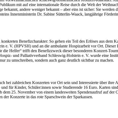
ublikum mit auf eine internationale Reise durch die Welt der Weihnac
e bekannt, andere weniger bekannt – aber eins ist sicher: Sie werden
lsteins Innenministerin Dr. Sabine Sütterlin-Waack, langjährige Förder
 konkreten Benefizcharakter: So gehen ein Teil des Erlöses aus dem
ein e. V. (HPVSH) und an die ambulante Hospizarbeit vor Ort. Dieser 
für die Helfer“ trifft den Benefizzweck dieser besonderen Konzert-Tour
Hospiz- und Palliativverband Schleswig-Holstein e. V. wurde eine Inst
nur zu umschreiben, sondern auch ganz deutlich sichtbar zu machen.
h bei zahlreichen Konzerten vor Ort sein und Interessierte über ihre A
 und für Kinder, Schüler:innen sowie Studierende 16 Euro. Karten sin
ttour ab dem 25. November von einem landesweiten Spendenaufruf auf 
 der Konzerte in das rote Sparschwein der Sparkassen.