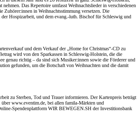
ht nehmen. Das Repertoire umfasst Weihnachtslieder in verschiedenen
 die Zuhörer:innen in Weihnachtsstimmung versetzen. Die
in der Hospizarbeit, und dem evang.-luth. Bischof für Schleswig und
 Kartenverkauf und dem Verkauf der „Home for Christmas“-CD zu
Betrag wird von den Sparkassen in Schleswig-Holstein, die die
nee genau richtig – da sind sich Musiker:innen sowie die Förderer und
itution gefunden, um die Botschaft von Weihnachten und die damit
rbeit zu Sterben, Tod und Trauer informieren. Der Kartenpreis beträgt
d über www.eventim.de, bei allen famila-Märkten und
der Online-Spendenplattform WIR BEWEGEN.SH der Investitionsbank