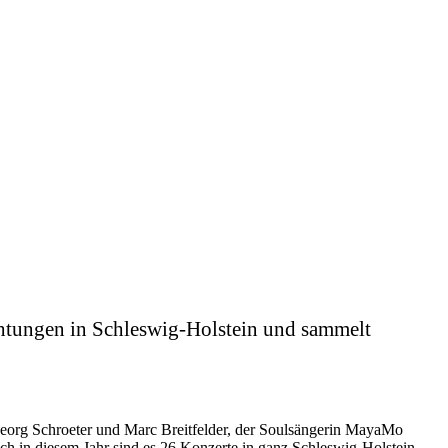
chtungen in Schleswig-Holstein und sammelt
Georg Schroeter und Marc Breitfelder, der Soulsängerin MayaMo
h in diesem Jahr sind es 26 Konzerte in ganz Schleswig-Holstein,