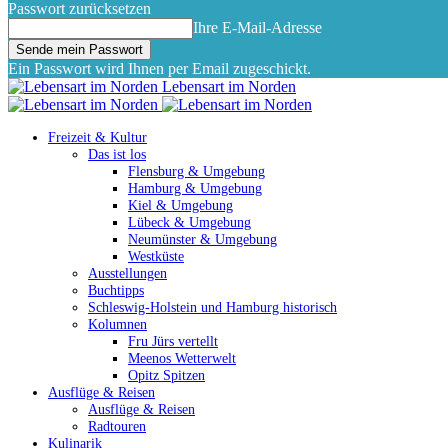
Passwort zurücksetzen
Ihre E-Mail-Adresse
Ein Passwort wird Ihnen per Email zugeschickt.
Lebensart im Norden
Freizeit & Kultur
Das ist los
Flensburg & Umgebung
Hamburg & Umgebung
Kiel & Umgebung
Lübeck & Umgebung
Neumünster & Umgebung
Westküste
Ausstellungen
Buchtipps
Schleswig-Holstein und Hamburg historisch
Kolumnen
Fru Jürs vertellt
Meenos Wetterwelt
Opitz Spitzen
Ausflüge & Reisen
Ausflüge & Reisen
Radtouren
Kulinarik