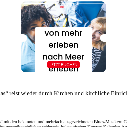
Anzeige
s“ reist wieder durch Kirchen und kirchliche Einri
mas“ mit den bekannten und mehrfach ausgezeichneten Blues-Musikern 
m vorweihnachtlichen schleswig-holsteinischen Konzert-Kalender. Auc