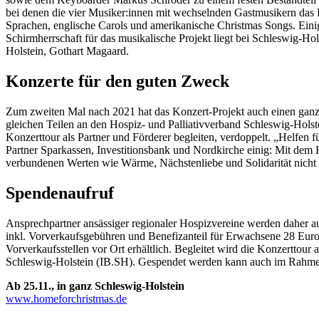
bei denen die vier Musiker:innen mit wechselnden Gastmusikern das P
Sprachen, englische Carols und amerikanische Christmas Songs. Einig
Schirmherrschaft für das musikalische Projekt liegt bei Schleswig-Ho
Holstein, Gothart Magaard.
Konzerte für den guten Zweck
Zum zweiten Mal nach 2021 hat das Konzert-Projekt auch einen ganz
gleichen Teilen an den Hospiz- und Palliativverband Schleswig-Holst
Konzerttour als Partner und Förderer begleiten, verdoppelt. „Helfen 
Partner Sparkassen, Investitionsbank und Nordkirche einig: Mit dem 
verbundenen Werten wie Wärme, Nächstenliebe und Solidarität nicht 
Spendenaufruf
Ansprechpartner ansässiger regionaler Hospizvereine werden daher auc
inkl. Vorverkaufsgebühren und Benefizanteil für Erwachsene 28 Euro
Vorverkaufsstellen vor Ort erhältlich. Begleitet wird die Konzer
Schleswig-Holstein (IB.SH). Gespendet werden kann auch im Rahmen
Ab 25.11., in ganz Schleswig-Holstein
www.homeforchristmas.de