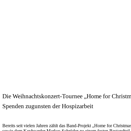
Die Weihnachtskonzert-Tournee „Home for Christma
Spenden zugunsten der Hospizarbeit
Bereits seit vielen Jahren zählt das Band-Projekt „Home for Christ
sowie dem Keyboarder Markus Schröder zu einem festen Bestandteil i