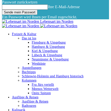
Passwort zurücksetzen
Ihre E-Mail-Adresse
Ein Passwort wird Ihnen per Email zugeschickt.
Lebensart im Norden
Freizeit & Kultur
Das ist los
Flensburg & Umgebung
Hamburg & Umgebung
Kiel & Umgebung
Lübeck & Umgebung
Neumünster & Umgebung
Westküste
Ausstellungen
Buchtipps
Schleswig-Holstein und Hamburg historisch
Kolumnen
Fru Jürs vertellt
Meenos Wetterwelt
Opitz Spitzen
Ausflüge & Reisen
Ausflüge & Reisen
Radtouren
Kulinarik