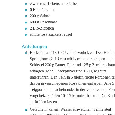
etwas rosa Lebensmittelfarbe
6
Blatt
Gelatine
200
g
Sahne
600
g
Frischkäse
2
Bio-Zitronen
einige rosa Zuckerstreusel
Anleitungen
Backofen auf 180 °C Umluft vorheizen. Den Boden 
Springform (Ø 18 cm) mit Backpapier belegen. In ei
Schüssel 200 g Butter, Eier und 125 g Zucker scha
schlagen. Mehl, Backpulver und 150 g Joghurt
unterrühren. Den Teig in 5 gleich große Portionen tei
davon in verschiedenen Rosatönen einfärben. Alle 5
Teigportionen nacheinander in der vorbereiteten Fo
vorgeheizten Ofen 10–15 Minuten backen. Die Kuc
auskühlen lassen.
Gelatine in kaltem Wasser einweichen. Sahne steif