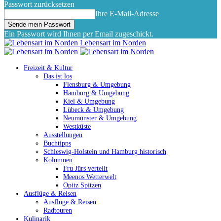
Passwort zurücksetzen
Ihre E-Mail-Adresse
Ein Passwort wird Ihnen per Email zugeschickt.
Lebensart im Norden
Freizeit & Kultur
Das ist los
Flensburg & Umgebung
Hamburg & Umgebung
Kiel & Umgebung
Lübeck & Umgebung
Neumünster & Umgebung
Westküste
Ausstellungen
Buchtipps
Schleswig-Holstein und Hamburg historisch
Kolumnen
Fru Jürs vertellt
Meenos Wetterwelt
Opitz Spitzen
Ausflüge & Reisen
Ausflüge & Reisen
Radtouren
Kulinarik