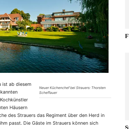
F
u ist ab diesem
Neuer Küchenchef bei Strauers: Thorsten
ekannten
Scheffauer
Kochkünstler
chten Häusern
che des Strauers das Regiment über den Herd in
ihm passt. Die Gäste im Strauers können sich
S