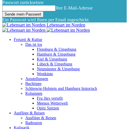
Passwort zurücksetzen
Ihre E-Mail-Adresse
Ein Passwort wird Ihnen per Email zugeschickt.
Lebensart im Norden
Freizeit & Kultur
Das ist los
Flensburg & Umgebung
Hamburg & Umgebung
Kiel & Umgebung
Lübeck & Umgebung
Neumünster & Umgebung
Westküste
Ausstellungen
Buchtipps
Schleswig-Holstein und Hamburg historisch
Kolumnen
Fru Jürs vertellt
Meenos Wetterwelt
Opitz Spitzen
Ausflüge & Reisen
Ausflüge & Reisen
Radtouren
Kulinarik