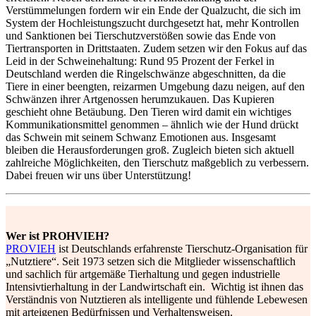
Verstümmelungen fordern wir ein Ende der Qualzucht, die sich im
System der Hochleistungszucht durchgesetzt hat, mehr Kontrollen
und Sanktionen bei Tierschutzverstößen sowie das Ende von
Tiertransporten in Drittstaaten. Zudem setzen wir den Fokus auf das
Leid in der Schweinehaltung: Rund 95 Prozent der Ferkel in
Deutschland werden die Ringelschwänze abgeschnitten, da die
Tiere in einer beengten, reizarmen Umgebung dazu neigen, auf den
Schwänzen ihrer Artgenossen herumzukauen. Das Kupieren
geschieht ohne Betäubung. Den Tieren wird damit ein wichtiges
Kommunikationsmittel genommen – ähnlich wie der Hund drückt
das Schwein mit seinem Schwanz Emotionen aus. Insgesamt
bleiben die Herausforderungen groß. Zugleich bieten sich aktuell
zahlreiche Möglichkeiten, den Tierschutz maßgeblich zu verbessern.
Dabei freuen wir uns über Unterstützung!
Wer ist PROHVIEH?
PROVIEH
ist Deutschlands erfahrenste Tierschutz-Organisation für
„Nutztiere“. Seit 1973 setzen sich die Mitglieder wissenschaftlich
und sachlich für artgemäße Tierhaltung und gegen industrielle
Intensivtierhaltung in der Landwirtschaft ein. Wichtig ist ihnen das
Verständnis von Nutztieren als intelligente und fühlende Lebewesen
mit arteigenen Bedürfnissen und Verhaltensweisen.