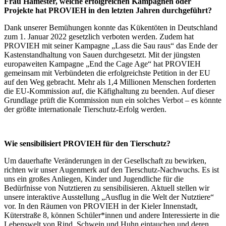
Frau Hamester, welche erfolgreichen Kampagnen oder
Projekte hat PROVIEH in den letzten Jahren durchgeführt?
Dank unserer Bemühungen konnte das Kükentöten in Deutschland
zum 1. Januar 2022 gesetzlich verboten werden. Zudem hat
PROVIEH mit seiner Kampagne „Lass die Sau raus“ das Ende der
Kastenstandhaltung von Sauen durchgesetzt. Mit der jüngsten
europaweiten Kampagne „End the Cage Age“ hat PROVIEH
gemeinsam mit Verbündeten die erfolgreichste Petition in der EU
auf den Weg gebracht. Mehr als 1,4 Millionen Menschen forderten
die EU-Kommission auf, die Käfighaltung zu beenden. Auf dieser
Grundlage prüft die Kommission nun ein solches Verbot – es könnte
der größte internationale Tierschutz-Erfolg werden.
Wie sensibilisiert PROVIEH für den Tierschutz?
Um dauerhafte Veränderungen in der Gesellschaft zu bewirken,
richten wir unser Augenmerk auf den Tierschutz-Nachwuchs. Es ist
uns ein großes Anliegen, Kinder und Jugendliche für die
Bedürfnisse von Nutztieren zu sensibilisieren. Aktuell stellen wir
unsere interaktive Ausstellung „Ausflug in die Welt der Nutztiere“
vor. In den Räumen von PROVIEH in der Kieler Innenstadt,
Küterstraße 8, können Schüler*innen und andere Interessierte in die
Lebenswelt von Rind, Schwein und Huhn eintauchen und deren