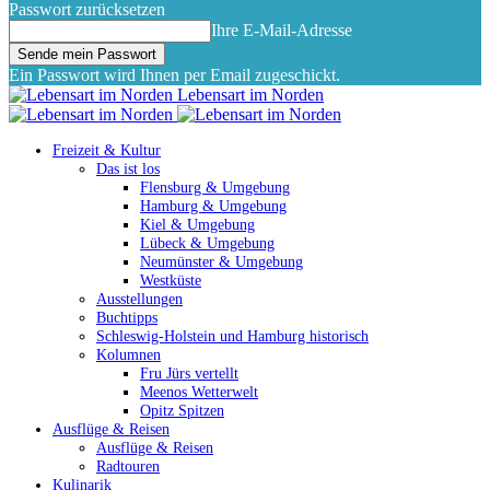
Passwort zurücksetzen
Ihre E-Mail-Adresse
Ein Passwort wird Ihnen per Email zugeschickt.
Lebensart im Norden
Freizeit & Kultur
Das ist los
Flensburg & Umgebung
Hamburg & Umgebung
Kiel & Umgebung
Lübeck & Umgebung
Neumünster & Umgebung
Westküste
Ausstellungen
Buchtipps
Schleswig-Holstein und Hamburg historisch
Kolumnen
Fru Jürs vertellt
Meenos Wetterwelt
Opitz Spitzen
Ausflüge & Reisen
Ausflüge & Reisen
Radtouren
Kulinarik