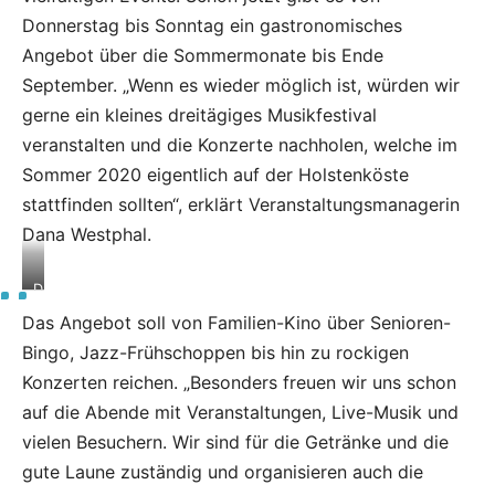
Donnerstag bis Sonntag ein gastronomisches
Angebot über die Sommermonate bis Ende
September. „Wenn es wieder möglich ist, würden wir
gerne ein kleines dreitägiges Musikfestival
veranstalten und die Konzerte nachholen, welche im
Sommer 2020 eigentlich auf der Holstenköste
stattfinden sollten“, erklärt Veranstaltungsmanagerin
Dana Westphal.
D
i
Das Angebot soll von Familien-Kino über Senioren-
e
n
Bingo, Jazz-Frühschoppen bis hin zu rockigen
e
Konzerten reichen. „Besonders freuen wir uns schon
u
e
auf die Abende mit Veranstaltungen, Live-Musik und
G
vielen Besuchern. Wir sind für die Getränke und die
e
n
gute Laune zuständig und organisieren auch die
u