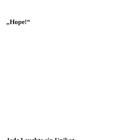
„Hope!“