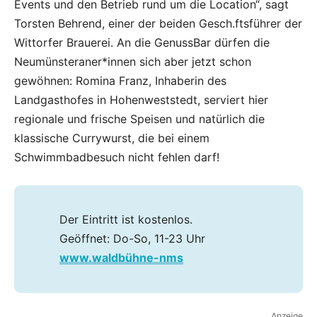
s
Events und den Betrieb rund um die Location“, sagt
s
Torsten Behrend, einer der beiden Gesch.ftsführer der
B
a
Wittorfer Brauerei. An die GenussBar dürfen die
r
Neumünsteraner*innen sich aber jetzt schon
v
e
gewöhnen: Romina Franz, Inhaberin des
r
w
Landgasthofes in Hohenweststedt, serviert hier
ö
regionale und frische Speisen und natürlich die
h
n
klassische Currywurst, die bei einem
t
Schwimmbadbesuch nicht fehlen darf!
d
i
e
B
e
s
Der Eintritt ist kostenlos.
u
Geöffnet: Do-So, 11-23 Uhr
c
h
www.waldbühne-nms
e
r
*
i
n