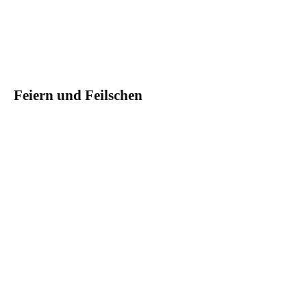
n
a
c
k
s
!
Feiern und Feilschen