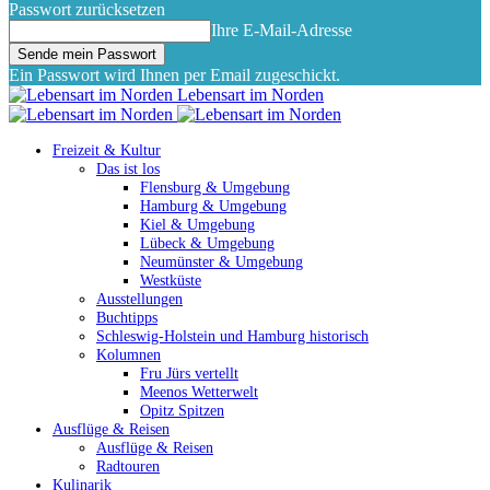
Passwort zurücksetzen
Ihre E-Mail-Adresse
Ein Passwort wird Ihnen per Email zugeschickt.
Lebensart im Norden
Freizeit & Kultur
Das ist los
Flensburg & Umgebung
Hamburg & Umgebung
Kiel & Umgebung
Lübeck & Umgebung
Neumünster & Umgebung
Westküste
Ausstellungen
Buchtipps
Schleswig-Holstein und Hamburg historisch
Kolumnen
Fru Jürs vertellt
Meenos Wetterwelt
Opitz Spitzen
Ausflüge & Reisen
Ausflüge & Reisen
Radtouren
Kulinarik