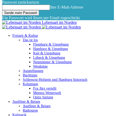
Passwort zurücksetzen
Ihre E-Mail-Adresse
Ein Passwort wird Ihnen per Email zugeschickt.
Lebensart im Norden
Freizeit & Kultur
Das ist los
Flensburg & Umgebung
Hamburg & Umgebung
Kiel & Umgebung
Lübeck & Umgebung
Neumünster & Umgebung
Westküste
Ausstellungen
Buchtipps
Schleswig-Holstein und Hamburg historisch
Kolumnen
Fru Jürs vertellt
Meenos Wetterwelt
Opitz Spitzen
Ausflüge & Reisen
Ausflüge & Reisen
Radtouren
Kulinarik