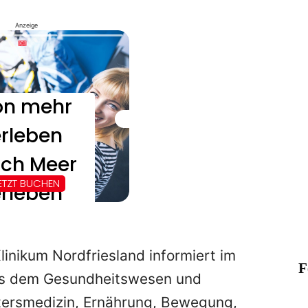
Anzeige
linikum Nordfriesland informiert im
F
us dem Gesundheitswesen und
ltersmedizin, Ernährung, Bewegung,