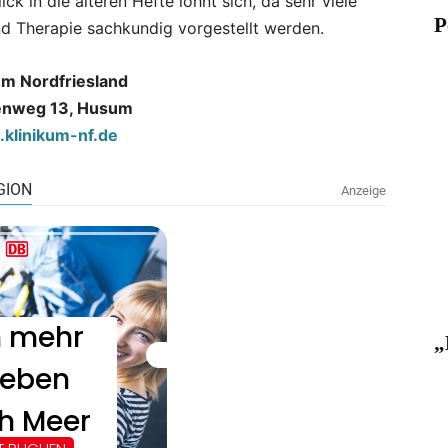
lick in die älteren Hefte lohnt sich, da sehr viele
P
nd Therapie sachkundig vorgestellt werden.
um Nordfriesland
enweg 13, Husum
klinikum-nf.de
„