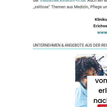
der
mediathek.klinikum-nf.de
. Auch ein B
„zeitlose“ Themen aus Medizin, Pflege u
Klinik
Erichs
www.