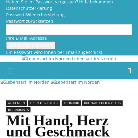
Haben Sie Ihr Passwort vergessen? Hilfe bekommen
Datenschutzerklärung
Passwort-Wiederherstellung
Passwort zurücksetzen
Ihre E-Mail-Adresse
Ein Passwort wird Ihnen per Email zugeschickt.
Lebensart im Norden
ALLGEMEIN
FREIZEIT & KULTUR
KULINARIK
KULINARISCHER AUSFLUG
RESTAURANTS
Mit Hand, Herz
und Geschmack