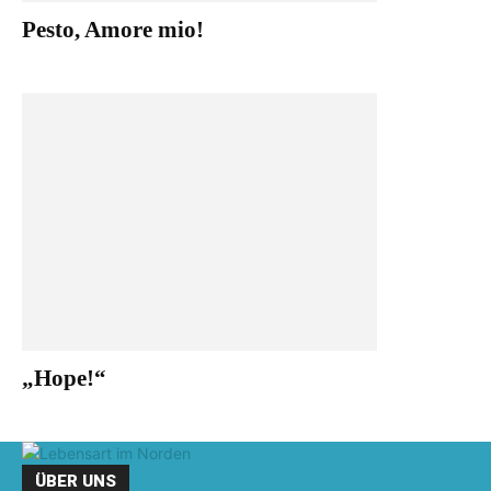
Pesto, Amore mio!
„Hope!“
ÜBER UNS