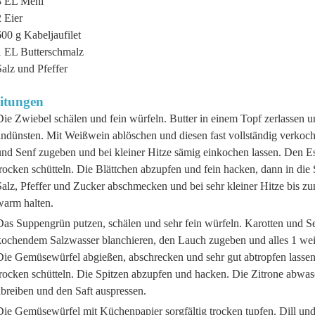
3
EL
Mehl
2
Eier
600
g
Kabeljaufilet
1
EL
Butterschmalz
alz und Pfeffer
itungen
ie Zwiebel schälen und fein würfeln. Butter in einem Topf zerlassen u
andünsten. Mit Weißwein ablöschen und diesen fast vollständig verkoc
und Senf zugeben und bei kleiner Hitze sämig einkochen lassen. Den 
rocken schütteln. Die Blättchen abzupfen und fein hacken, dann in die
Salz, Pfeffer und Zucker abschmecken und bei sehr kleiner Hitze bis z
warm halten.
as Suppengrün putzen, schälen und sehr fein würfeln. Karotten und Se
kochendem Salzwasser blanchieren, den Lauch zugeben und alles 1 weit
Die Gemüsewürfel abgießen, abschrecken und sehr gut abtropfen lasse
rocken schütteln. Die Spitzen abzupfen und hacken. Die Zitrone abwasc
breiben und den Saft auspressen.
Die Gemüsewürfel mit Küchenpapier sorgfältig trocken tupfen. Dill und