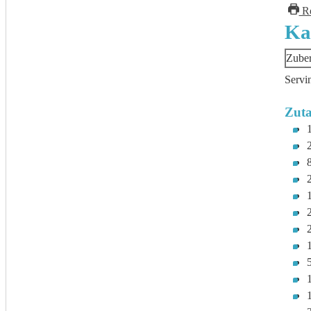
Re
Ka
Zuber
Servi
Zuta