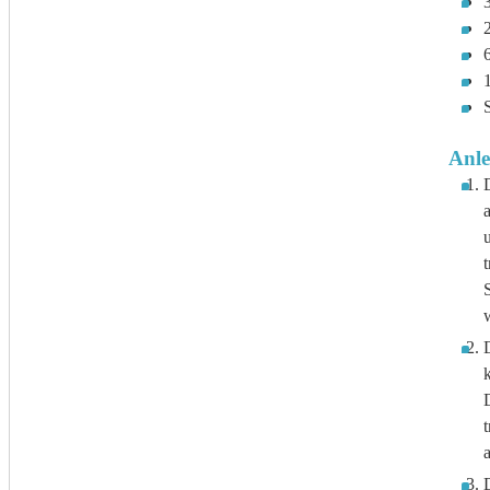
S
Anle
D
t
D
t
a