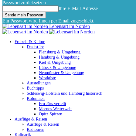
Passwort zurücksetzen
Ihre E-Mail-Adresse
Ein Passwort wird Ihnen per Email zugeschickt.
Lebensart im Norden
Freizeit & Kultur
Das ist los
Flensburg & Umgebung
Hamburg & Umgebung
Kiel & Umgebung
Lübeck & Umgebung
Neumünster & Umgebung
Westküste
Ausstellungen
Buchtipps
Schleswig-Holstein und Hamburg historisch
Kolumnen
Fru Jürs vertellt
Meenos Wetterwelt
Opitz Spitzen
Ausflüge & Reisen
Ausflüge & Reisen
Radtouren
Kulinarik