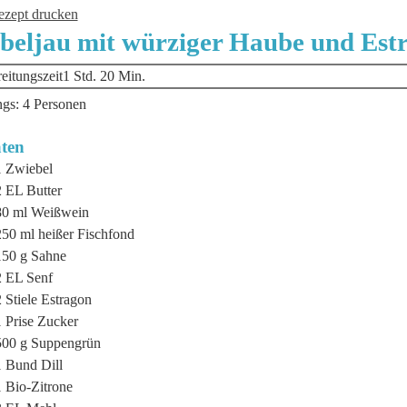
zept drucken
beljau mit würziger Haube und Est
Stunde
Minuten
eitungszeit
1
Std.
20
Min.
ngs:
4
Personen
ten
1
Zwiebel
2
EL
Butter
80
ml
Weißwein
250
ml
heißer Fischfond
150
g
Sahne
2
EL
Senf
2
Stiele
Estragon
1
Prise
Zucker
500
g
Suppengrün
1
Bund Dill
1
Bio-Zitrone