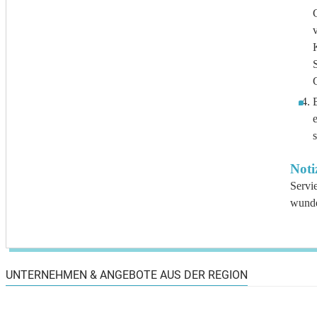
v
S
B
e
s
Noti
Servi
wunde