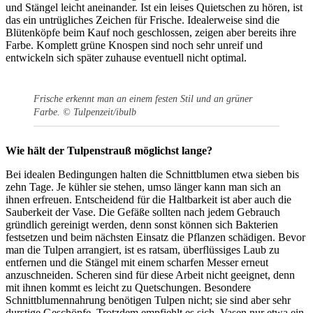
und Stängel leicht aneinander. Ist ein leises Quietschen zu hören, ist
das ein untrügliches Zeichen für Frische. Idealerweise sind die
Blütenköpfe beim Kauf noch geschlossen, zeigen aber bereits ihre
Farbe. Komplett grüne Knospen sind noch sehr unreif und
entwickeln sich später zuhause eventuell nicht optimal.
Frische erkennt man an einem festen Stil und an grüner
Farbe. © Tulpenzeit/ibulb
Wie hält der Tulpenstrauß möglichst lange?
Bei idealen Bedingungen halten die Schnittblumen etwa sieben bis
zehn Tage. Je kühler sie stehen, umso länger kann man sich an
ihnen erfreuen. Entscheidend für die Haltbarkeit ist aber auch die
Sauberkeit der Vase. Die Gefäße sollten nach jedem Gebrauch
gründlich gereinigt werden, denn sonst können sich Bakterien
festsetzen und beim nächsten Einsatz die Pflanzen schädigen. Bevor
man die Tulpen arrangiert, ist es ratsam, überflüssiges Laub zu
entfernen und die Stängel mit einem scharfen Messer erneut
anzuschneiden. Scheren sind für diese Arbeit nicht geeignet, denn
mit ihnen kommt es leicht zu Quetschungen. Besondere
Schnittblumennahrung benötigen Tulpen nicht; sie sind aber sehr
durstige Geschöpfe. Trotzdem empfiehlt es sich, Vasen nur etwa ein