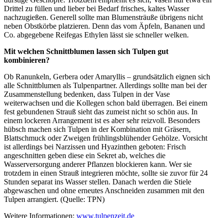
Drittel zu füllen und lieber bei Bedarf frisches, kaltes Wasser
nachzugießen. Generell sollte man Blumensträuße übrigens nicht
neben Obstkörbe platzieren. Denn das vom Äpfeln, Bananen und
Co. abgegebene Reifegas Ethylen lässt sie schneller welken.
Mit welchen Schnittblumen lassen sich Tulpen gut
kombinieren?
Ob Ranunkeln, Gerbera oder Amaryllis – grundsätzlich eignen sich
alle Schnittblumen als Tulpenpartner. Allerdings sollte man bei der
Zusammenstellung bedenken, dass Tulpen in der Vase
weiterwachsen und die Kollegen schon bald überragen. Bei einem
fest gebundenen Strauß sieht das zumeist nicht so schön aus. In
einem lockeren Arrangement ist es aber sehr reizvoll. Besonders
hübsch machen sich Tulpen in der Kombination mit Gräsern,
Blattschmuck oder Zweigen frühlingsblühender Gehölze. Vorsicht
ist allerdings bei Narzissen und Hyazinthen geboten: Frisch
angeschnitten geben diese ein Sekret ab, welches die
Wasserversorgung anderer Pflanzen blockieren kann. Wer sie
trotzdem in einen Strauß integrieren möchte, sollte sie zuvor für 24
Stunden separat ins Wasser stellen. Danach werden die Stiele
abgewaschen und ohne erneutes Anschneiden zusammen mit den
Tulpen arrangiert. (Quelle: TPN)
Weitere Informationen:
www.tulpenzeit.de