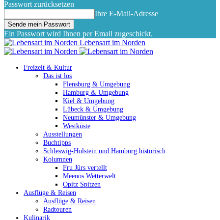
Passwort zurücksetzen
Ihre E-Mail-Adresse
Ein Passwort wird Ihnen per Email zugeschickt.
Lebensart im Norden
Freizeit & Kultur
Das ist los
Flensburg & Umgebung
Hamburg & Umgebung
Kiel & Umgebung
Lübeck & Umgebung
Neumünster & Umgebung
Westküste
Ausstellungen
Buchtipps
Schleswig-Holstein und Hamburg historisch
Kolumnen
Fru Jürs vertellt
Meenos Wetterwelt
Opitz Spitzen
Ausflüge & Reisen
Ausflüge & Reisen
Radtouren
Kulinarik