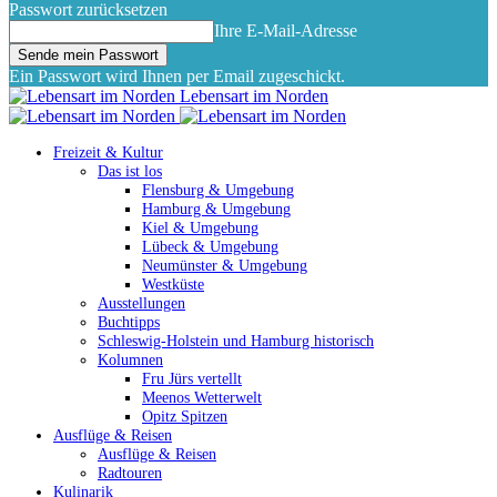
Passwort zurücksetzen
Ihre E-Mail-Adresse
Ein Passwort wird Ihnen per Email zugeschickt.
Lebensart im Norden
Freizeit & Kultur
Das ist los
Flensburg & Umgebung
Hamburg & Umgebung
Kiel & Umgebung
Lübeck & Umgebung
Neumünster & Umgebung
Westküste
Ausstellungen
Buchtipps
Schleswig-Holstein und Hamburg historisch
Kolumnen
Fru Jürs vertellt
Meenos Wetterwelt
Opitz Spitzen
Ausflüge & Reisen
Ausflüge & Reisen
Radtouren
Kulinarik