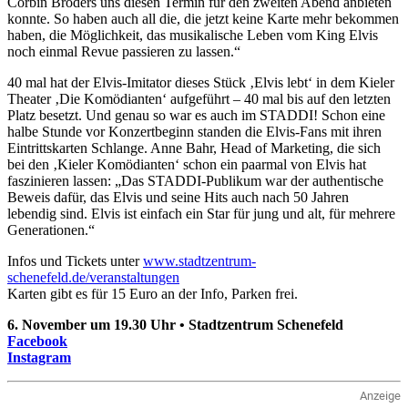
Corbin Broders uns diesen Termin für den zweiten Abend anbieten
konnte. So haben auch all die, die jetzt keine Karte mehr bekommen
haben, die Möglichkeit, das musikalische Leben vom King Elvis
noch einmal Revue passieren zu lassen.“
40 mal hat der Elvis-Imitator dieses Stück ‚Elvis lebt‘ in dem Kieler
Theater ‚Die Komödianten‘ aufgeführt – 40 mal bis auf den letzten
Platz besetzt. Und genau so war es auch im STADDI! Schon eine
halbe Stunde vor Konzertbeginn standen die Elvis-Fans mit ihren
Eintrittskarten Schlange. Anne Bahr, Head of Marketing, die sich
bei den ‚Kieler Komödianten‘ schon ein paarmal von Elvis hat
faszinieren lassen: „Das STADDI-Publikum war der authentische
Beweis dafür, das Elvis und seine Hits auch nach 50 Jahren
lebendig sind. Elvis ist einfach ein Star für jung und alt, für mehrere
Generationen.“
Infos und Tickets unter
www.stadtzentrum-
schenefeld.de/veranstaltungen
Karten gibt es für 15 Euro an der Info, Parken frei.
6. November um 19.30 Uhr • Stadtzentrum Schenefeld
Facebook
Instagram