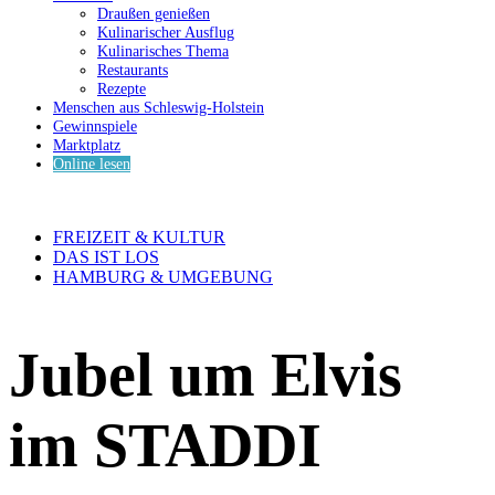
Draußen genießen
Kulinarischer Ausflug
Kulinarisches Thema
Restaurants
Rezepte
Menschen aus Schleswig-Holstein
Gewinnspiele
Marktplatz
Online lesen
FREIZEIT & KULTUR
DAS IST LOS
HAMBURG & UMGEBUNG
Jubel um Elvis
im STADDI