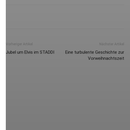
Vorheriger Artikel
Nächster Artikel
Jubel um Elvis im STADDI
Eine turbulente Geschichte zur
Vorweihnachtszeit