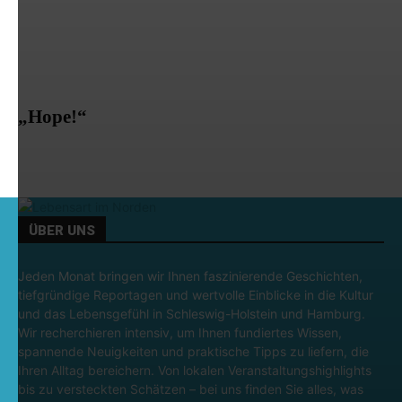
„Hope!“
ÜBER UNS
Jeden Monat bringen wir Ihnen faszinierende Geschichten,
tiefgründige Reportagen und wertvolle Einblicke in die Kultur
und das Lebensgefühl in Schleswig-Holstein und Hamburg.
Wir recherchieren intensiv, um Ihnen fundiertes Wissen,
spannende Neuigkeiten und praktische Tipps zu liefern, die
Ihren Alltag bereichern. Von lokalen Veranstaltungshighlights
bis zu versteckten Schätzen – bei uns finden Sie alles, was