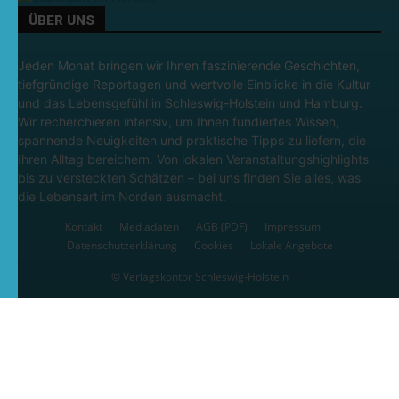
ÜBER UNS
Jeden Monat bringen wir Ihnen faszinierende Geschichten,
tiefgründige Reportagen und wertvolle Einblicke in die Kultur
und das Lebensgefühl in Schleswig-Holstein und Hamburg.
Wir recherchieren intensiv, um Ihnen fundiertes Wissen,
spannende Neuigkeiten und praktische Tipps zu liefern, die
Ihren Alltag bereichern. Von lokalen Veranstaltungshighlights
bis zu versteckten Schätzen – bei uns finden Sie alles, was
die Lebensart im Norden ausmacht.
Kontakt
Mediadaten
AGB (PDF)
Impressum
Datenschutzerklärung
Cookies
Lokale Angebote
© Verlagskontor Schleswig-Holstein