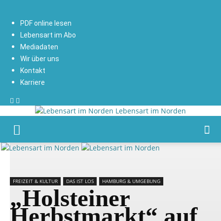
PDF online lesen
Lebensart im Abo
Mediadaten
Wir über uns
Kontakt
Karriere
Lebensart im Norden
FREIZEIT & KULTUR
DAS IST LOS
HAMBURG & UMGEBUNG
„Holsteiner
Herbstmarkt“ auf