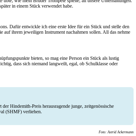
e übte, wie mein Bruder Trompete spielte, all unsere Unterhaltungen.
päter in einem Stück verwendet habe.
s. Dafür entwickle ich eine erste Idee für ein Stück und stelle den
sie auf ihrem jeweiligen Instrument nachahmen sollen. All das nehme
üpfungspunkte bieten, so mag eine Person ein Stück als lustig
ichtig, dass sich niemand langweilt, egal, ob Schulklasse oder
 der Hindemith-Preis herausragende junge, zeitgenössische
val (SHMF) verliehen.
Foto: Astrid Ackermann