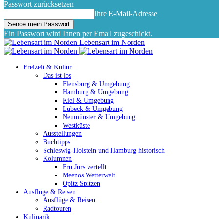
Passwort zurücksetzen
Ihre E-Mail-Adresse
Ein Passwort wird Ihnen per Email zugeschickt.
Lebensart im Norden
Freizeit & Kultur
Das ist los
Flensburg & Umgebung
Hamburg & Umgebung
Kiel & Umgebung
Lübeck & Umgebung
Neumünster & Umgebung
Westküste
Ausstellungen
Buchtipps
Schleswig-Holstein und Hamburg historisch
Kolumnen
Fru Jürs vertellt
Meenos Wetterwelt
Opitz Spitzen
Ausflüge & Reisen
Ausflüge & Reisen
Radtouren
Kulinarik