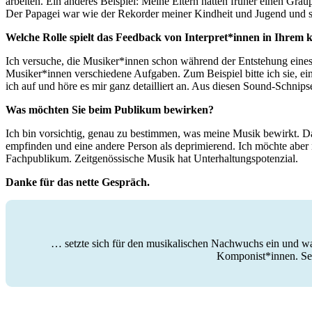
arbeiten. Ein anderes Beispiel: Meine Eltern hatten früher einen Gra
Der Papagei war wie der Rekorder meiner Kindheit und Jugend und 
Welche Rolle spielt das Feedback von Interpret*innen in Ihrem 
Ich versuche, die Musiker*innen schon während der Entstehung eines S
Musiker*innen verschiedene Aufgaben. Zum Beispiel bitte ich sie, ei
ich auf und höre es mir ganz detailliert an. Aus diesen Sound-Schnipse
Was möchten Sie beim Publikum bewirken?
Ich bin vorsichtig, genau zu bestimmen, was meine Musik bewirkt. Das
empfinden und eine andere Person als deprimierend. Ich möchte aber ni
Fachpublikum. Zeitgenössische Musik hat Unterhaltungspotenzial.
Danke für das nette Gespräch.
… setzte sich für den musikalischen Nachwuchs ein und wa
Komponist*innen. Sei