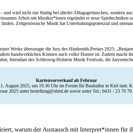
– und wird nicht nur fündig bei allerlei Alltagsgeräuschen, sondern
einsamen Arbeit mit Musiker*innen ergründet er neue Spieltechniken u
 finden. Zeitgenössische Musik hat Unterhaltungspotenzial und niemand
 seiner Werke überzeugte die Jury des Hindemith-Preises 2025: „Benjam
 allem handwerklichen Können auch voller Humor ist. Zudem macht ihn 
hnt, Intendant des Schleswig-Holstein Musik Festivals, die Juryentsc
Kartenvorverkauf ab Februar
. August 2025, um 19.30 Uhr im Forum für Baukultur in Kiel statt. Kar
ruar 2025 unter bestellung@shmf.de sowie unter Tel.: 0431 / 23 70 70 
iriert, warum der Austausch mit Interpret*innen für