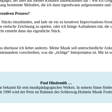
upapagei, der alles aus meiner Kindheit mitbekommen hat – wie ich Geig
sang bestimmte Melodien, die ich dann irgendwann aufgenommen und s
kreativen Prozess?
tücks einzubinden, und lade sie ein zu kreativen Improvisations-Session
ne einfache Zeichnung zu spielen, oder ich bringe Aufnahmen mit, die 
ln entsteht dann das eigentliche Stück.
 überlasse ich lieber anderen. Meine Musik soll unterschiedliche Ankn
emandem vorschreiben, was die „richtige“ Interpretation ist. Mir ist w
Paul Hindemith …
r bekannt für sein musikpädagogisches Wirken. In seinem Sinne fördert
t 1990 wird der Preis im Rahmen des Schleswig-Holstein Musik Festi