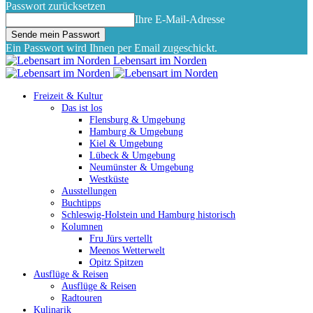
Passwort zurücksetzen
Ihre E-Mail-Adresse
Ein Passwort wird Ihnen per Email zugeschickt.
Lebensart im Norden
Freizeit & Kultur
Das ist los
Flensburg & Umgebung
Hamburg & Umgebung
Kiel & Umgebung
Lübeck & Umgebung
Neumünster & Umgebung
Westküste
Ausstellungen
Buchtipps
Schleswig-Holstein und Hamburg historisch
Kolumnen
Fru Jürs vertellt
Meenos Wetterwelt
Opitz Spitzen
Ausflüge & Reisen
Ausflüge & Reisen
Radtouren
Kulinarik