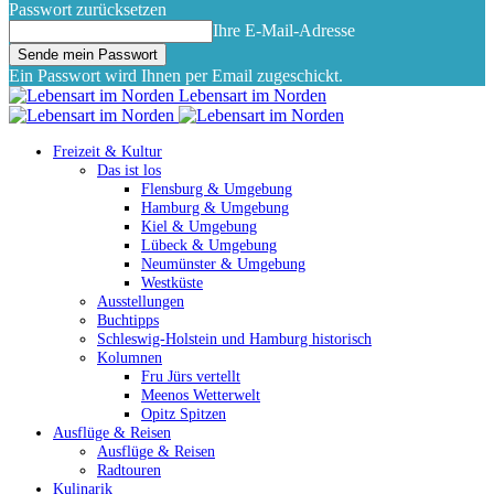
Passwort zurücksetzen
Ihre E-Mail-Adresse
Ein Passwort wird Ihnen per Email zugeschickt.
Lebensart im Norden
Freizeit & Kultur
Das ist los
Flensburg & Umgebung
Hamburg & Umgebung
Kiel & Umgebung
Lübeck & Umgebung
Neumünster & Umgebung
Westküste
Ausstellungen
Buchtipps
Schleswig-Holstein und Hamburg historisch
Kolumnen
Fru Jürs vertellt
Meenos Wetterwelt
Opitz Spitzen
Ausflüge & Reisen
Ausflüge & Reisen
Radtouren
Kulinarik