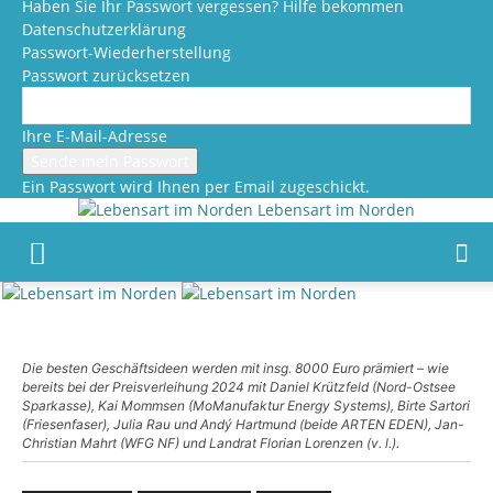
Haben Sie Ihr Passwort vergessen? Hilfe bekommen
Datenschutzerklärung
Passwort-Wiederherstellung
Passwort zurücksetzen
Ihre E-Mail-Adresse
Ein Passwort wird Ihnen per Email zugeschickt.
Lebensart im Norden
Die besten Geschäftsideen werden mit insg. 8000 Euro prämiert – wie
bereits bei der Preisverleihung 2024 mit Daniel Krützfeld (Nord-Ostsee
Sparkasse), Kai Mommsen (MoManufaktur Energy Systems), Birte Sartori
(Friesenfaser), Julia Rau und Andý Hartmund (beide ARTEN EDEN), Jan-
Christian Mahrt (WFG NF) und Landrat Florian Lorenzen (v. l.).