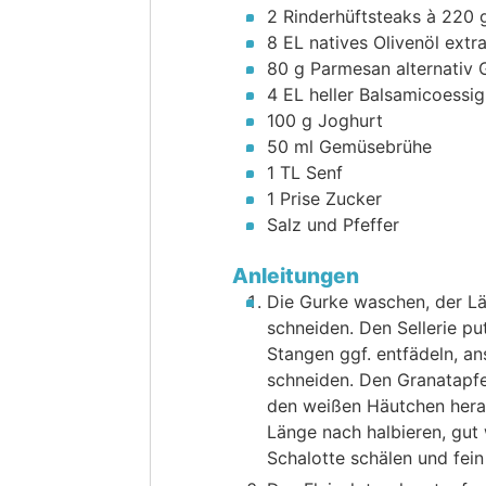
2
Rinderhüftsteaks
à 220 
8
EL
natives Olivenöl extr
80
g
Parmesan
alternativ
4
EL
heller Balsamicoessig
100
g
Joghurt
50
ml
Gemüsebrühe
1
TL
Senf
1
Prise Zucker
Salz und Pfeffer
Anleitungen
Die Gurke waschen, der Lä
schneiden. Den Sellerie pu
Stangen ggf. entfädeln, a
schneiden. Den Granatapfe
den weißen Häutchen herau
Länge nach halbieren, gut
Schalotte schälen und fein