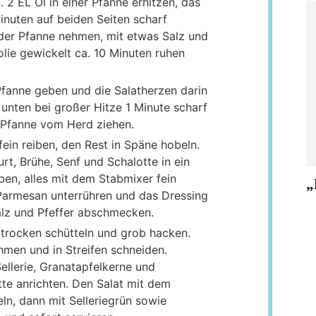
 2 EL Öl in einer Pfanne erhitzen, das
Minuten auf beiden Seiten scharf
 der Pfanne nehmen, mit etwas Salz und
olie gewickelt ca. 10 Minuten ruhen
Pfanne geben und die Salatherzen darin
 unten bei großer Hitze 1 Minute scharf
 Pfanne vom Herd ziehen.
ein reiben, den Rest in Späne hobeln.
rt, Brühe, Senf und Schalotte in ein
en, alles mit dem Stabmixer fein
„
Parmesan unterrühren und das Dressing
lz und Pfeffer abschmecken.
 trocken schütteln und grob hacken.
ehmen und in Streifen schneiden.
ellerie, Granatapfelkerne und
atte anrichten. Den Salat mit dem
ln, dann mit Selleriegrün sowie