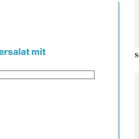
rsalat mit
S