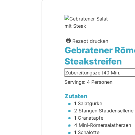
Rezept drucken
Gebratener Röme
Steakstreifen
Minuten
Zubereitungszeit
40
Min.
Servings:
4
Personen
Zutaten
1
Salatgurke
2
Stangen Staudensellerie
1
Granatapfel
4
Mini-Römersalatherzen
1
Schalotte