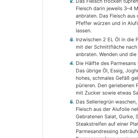
Das Fleisch trocken tupfen.
Fleisch darin jeweils 3–4 
anbraten. Das Fleisch aus
Pfeffer würzen und in Aluf
lassen.
Inzwischen 2 EL Öl in die 
mit der Schnittfläche nach
anbraten. Wenden und die
Die Hälfte des Parmesans f
Das übrige Öl, Essig, Joghu
hohes, schmales Gefäß geb
pürieren. Den geriebenen 
mit Zucker sowie etwas Sa
Das Selleriegrün waschen,
Fleisch aus der Alufolie n
Gebratenen Salat, Gurke, S
Steakstreifen auf einer Pl
Parmesandressing beträufe