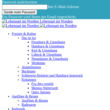
Passwort zurücksetzen
Ihre E-Mail-Adresse
Ein Passwort wird Ihnen per Email zugeschickt.
Lebensart im Norden
Freizeit & Kultur
Das ist los
Flensburg & Umgebung
Hamburg & Umgebung
Kiel & Umgebung
Lübeck & Umgebung
Neumünster & Umgebung
Westküste
Ausstellungen
Buchtipps
Schleswig-Holstein und Hamburg historisch
Kolumnen
Fru Jürs vertellt
Meenos Wetterwelt
Opitz Spitzen
Ausflüge & Reisen
Ausflüge & Reisen
Radtouren
Kulinarik