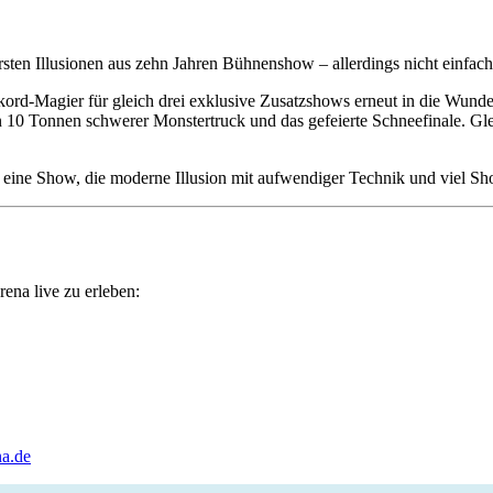
en Illusionen aus zehn Jahren Bühnenshow – allerdings nicht einfach 
kord-Magier für gleich drei exklusive Zusatzshows erneut in die Wund
n 10 Tonnen schwerer Monstertruck und das gefeierte Schneefinale. Gl
ine Show, die moderne Illusion mit aufwendiger Technik und viel Sh
ena live zu erleben:
a.de