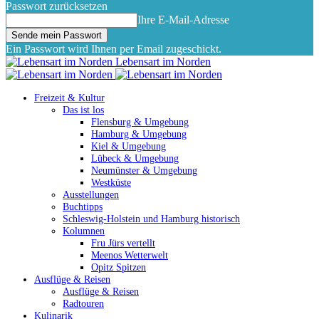
Passwort zurücksetzen
Ihre E-Mail-Adresse
Ein Passwort wird Ihnen per Email zugeschickt.
Lebensart im Norden
Freizeit & Kultur
Das ist los
Flensburg & Umgebung
Hamburg & Umgebung
Kiel & Umgebung
Lübeck & Umgebung
Neumünster & Umgebung
Westküste
Ausstellungen
Buchtipps
Schleswig-Holstein und Hamburg historisch
Kolumnen
Fru Jürs vertellt
Meenos Wetterwelt
Opitz Spitzen
Ausflüge & Reisen
Ausflüge & Reisen
Radtouren
Kulinarik