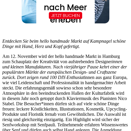
Entdecken Sie beim hello handmade Markt auf Kampnagel schöne
Dinge mit Hand, Herz und Kopf gefertigt.
Am 12. November wird der hello handmade Markt in Hamburg
zum Schauplatz der Kreativität von aufstrebenden Designer
innen
und kleinen Manufakturen. Nach vierjähriger Pause kehrt einer der
populärsten Märkte der europäischen Design- und Craftszene
zurück. Dort zeigen rund 100 DIY-Enthusiat
innen aus ganz Europa,
wie viel Leidenschaft und Professionalität in handgemachter Arbeit
steckt. Die erfahrungsgemäß sowieso schon sehr besondere
Atmosphäre in den beeindruckenden Hallen der Kulturfabrik wird
in diesem Jahr noch getoppt durch Klaviermusik des Pianisten Nico
Stabel. Die Besucher*innen dürfen sich auf viele schöne Dinge
freuen: leckere Köstlichkeiten, Illustrationen, Kosmetik, Upcycling-
Produkte und Floristik fernab vom Gewöhnlichen. Die Auswahl ist
riesig und gleichzeitig einzigartig. Ein Highlight wird sicher der
Senfworkshop mit Senfpauli. Teilnehmende erfahren Wissenswertes
über Senf und dürfen auch selbst Hand anlegen. Die Anmeldung