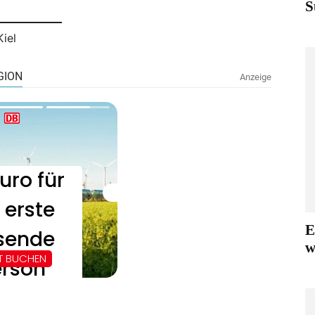
S
Kiel
E
w