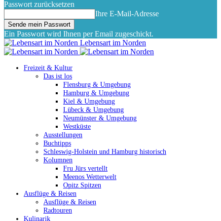
Passwort zurücksetzen
Ihre E-Mail-Adresse
Ein Passwort wird Ihnen per Email zugeschickt.
Lebensart im Norden
Freizeit & Kultur
Das ist los
Flensburg & Umgebung
Hamburg & Umgebung
Kiel & Umgebung
Lübeck & Umgebung
Neumünster & Umgebung
Westküste
Ausstellungen
Buchtipps
Schleswig-Holstein und Hamburg historisch
Kolumnen
Fru Jürs vertellt
Meenos Wetterwelt
Opitz Spitzen
Ausflüge & Reisen
Ausflüge & Reisen
Radtouren
Kulinarik