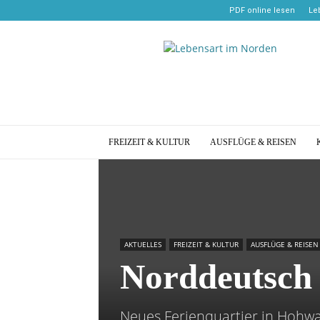
PDF online lesen
Le
Lebensart
im
Norden
FREIZEIT & KULTUR
AUSFLÜGE & REISEN
AKTUELLES
FREIZEIT & KULTUR
AUSFLÜGE & REISEN
Norddeutsch
Neues Ferienquartier in Hohw