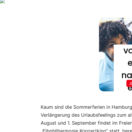
Kaum sind die Sommerferien in Hamburg v
Verlängerung des Urlaubsfeelings zum all
August und 1. September findet im Frei
„Elbphilharmonie Konzertkino“ statt, berei