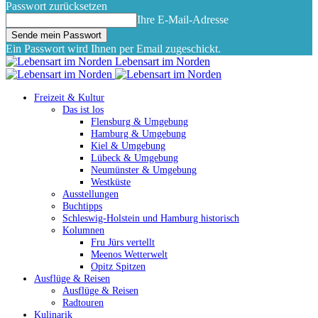
Passwort zurücksetzen
Ihre E-Mail-Adresse
Ein Passwort wird Ihnen per Email zugeschickt.
Lebensart im Norden
Freizeit & Kultur
Das ist los
Flensburg & Umgebung
Hamburg & Umgebung
Kiel & Umgebung
Lübeck & Umgebung
Neumünster & Umgebung
Westküste
Ausstellungen
Buchtipps
Schleswig-Holstein und Hamburg historisch
Kolumnen
Fru Jürs vertellt
Meenos Wetterwelt
Opitz Spitzen
Ausflüge & Reisen
Ausflüge & Reisen
Radtouren
Kulinarik