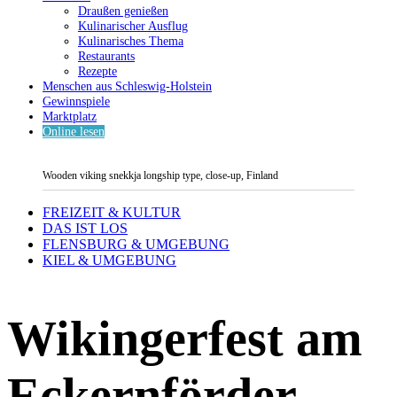
Draußen genießen
Kulinarischer Ausflug
Kulinarisches Thema
Restaurants
Rezepte
Menschen aus Schleswig-Holstein
Gewinnspiele
Marktplatz
Online lesen
Wooden viking snekkja longship type, close-up, Finland
FREIZEIT & KULTUR
DAS IST LOS
FLENSBURG & UMGEBUNG
KIEL & UMGEBUNG
Wikingerfest am
Eckernförder