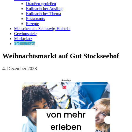
Draußen genießen
Kulinarischer Ausflug
Kulinarisches Thema
Restaurants
Rezepte
Menschen aus Schleswig-Holstein
Gewinnspiele
Marktplatz
Online lesen
Weihnachtsmarkt auf Gut Stockseehof
4. Dezember 2023
Anzeige