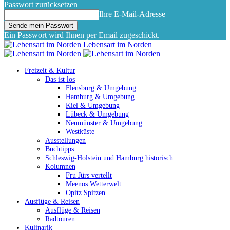
Passwort zurücksetzen
Ihre E-Mail-Adresse
Ein Passwort wird Ihnen per Email zugeschickt.
Lebensart im Norden
Freizeit & Kultur
Das ist los
Flensburg & Umgebung
Hamburg & Umgebung
Kiel & Umgebung
Lübeck & Umgebung
Neumünster & Umgebung
Westküste
Ausstellungen
Buchtipps
Schleswig-Holstein und Hamburg historisch
Kolumnen
Fru Jürs vertellt
Meenos Wetterwelt
Opitz Spitzen
Ausflüge & Reisen
Ausflüge & Reisen
Radtouren
Kulinarik