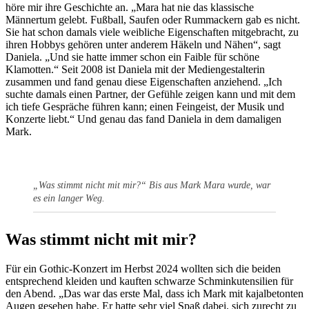
höre mir ihre Geschichte an. „Mara hat nie das klassische
Männertum gelebt. Fußball, Saufen oder Rummackern gab es nicht.
Sie hat schon damals viele weibliche Eigenschaften mitgebracht, zu
ihren Hobbys gehören unter anderem Häkeln und Nähen“, sagt
Daniela. „Und sie hatte immer schon ein Faible für schöne
Klamotten.“ Seit 2008 ist Daniela mit der Mediengestalterin
zusammen und fand genau diese Eigenschaften anziehend. „Ich
suchte damals einen Partner, der Gefühle zeigen kann und mit dem
ich tiefe Gespräche führen kann; einen Feingeist, der Musik und
Konzerte liebt.“ Und genau das fand Daniela in dem damaligen
Mark.
„Was stimmt nicht mit mir?“ Bis aus Mark Mara wurde, war
es ein langer Weg.
Was stimmt nicht mit mir?
Für ein Gothic-Konzert im Herbst 2024 wollten sich die beiden
entsprechend kleiden und kauften schwarze Schminkutensilien für
den Abend. „Das war das erste Mal, dass ich Mark mit kajalbetonten
Augen gesehen habe. Er hatte sehr viel Spaß dabei, sich zurecht zu