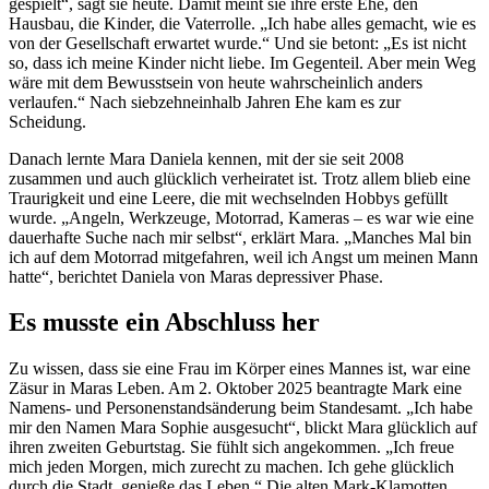
gespielt“, sagt sie heute. Damit meint sie ihre erste Ehe, den
Hausbau, die Kinder, die Vaterrolle. „Ich habe alles gemacht, wie es
von der Gesellschaft erwartet wurde.“ Und sie betont: „Es ist nicht
so, dass ich meine Kinder nicht liebe. Im Gegenteil. Aber mein Weg
wäre mit dem Bewusstsein von heute wahrscheinlich anders
verlaufen.“ Nach siebzehneinhalb Jahren Ehe kam es zur
Scheidung.
Danach lernte Mara Daniela kennen, mit der sie seit 2008
zusammen und auch glücklich verheiratet ist. Trotz allem blieb eine
Traurigkeit und eine Leere, die mit wechselnden Hobbys gefüllt
wurde. „Angeln, Werkzeuge, Motorrad, Kameras – es war wie eine
dauerhafte Suche nach mir selbst“, erklärt Mara. „Manches Mal bin
ich auf dem Motorrad mitgefahren, weil ich Angst um meinen Mann
hatte“, berichtet Daniela von Maras depressiver Phase.
Es musste ein Abschluss her
Zu wissen, dass sie eine Frau im Körper eines Mannes ist, war eine
Zäsur in Maras Leben. Am 2. Oktober 2025 beantragte Mark eine
Namens- und Personenstandsänderung beim Standesamt. „Ich habe
mir den Namen Mara Sophie ausgesucht“, blickt Mara glücklich auf
ihren zweiten Geburtstag. Sie fühlt sich angekommen. „Ich freue
mich jeden Morgen, mich zurecht zu machen. Ich gehe glücklich
durch die Stadt, genieße das Leben.“ Die alten Mark-Klamotten