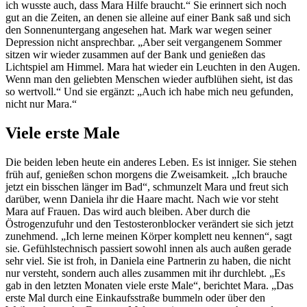
ich wusste auch, dass Mara Hilfe braucht.“ Sie erinnert sich noch
gut an die Zeiten, an denen sie alleine auf einer Bank saß und sich
den Sonnenuntergang angesehen hat. Mark war wegen seiner
Depression nicht ansprechbar. „Aber seit vergangenem Sommer
sitzen wir wieder zusammen auf der Bank und genießen das
Lichtspiel am Himmel. Mara hat wieder ein Leuchten in den Augen.
Wenn man den geliebten Menschen wieder aufblühen sieht, ist das
so wertvoll.“ Und sie ergänzt: „Auch ich habe mich neu gefunden,
nicht nur Mara.“
Viele erste Male
Die beiden leben heute ein anderes Leben. Es ist inniger. Sie stehen
früh auf, genießen schon morgens die Zweisamkeit. „Ich brauche
jetzt ein bisschen länger im Bad“, schmunzelt Mara und freut sich
darüber, wenn Daniela ihr die Haare macht. Nach wie vor steht
Mara auf Frauen. Das wird auch bleiben. Aber durch die
Östrogenzufuhr und den Testosteronblocker verändert sie sich jetzt
zunehmend. „Ich lerne meinen Körper komplett neu kennen“, sagt
sie. Gefühlstechnisch passiert sowohl innen als auch außen gerade
sehr viel. Sie ist froh, in Daniela eine Partnerin zu haben, die nicht
nur versteht, sondern auch alles zusammen mit ihr durchlebt. „Es
gab in den letzten Monaten viele erste Male“, berichtet Mara. „Das
erste Mal durch eine Einkaufsstraße bummeln oder über den