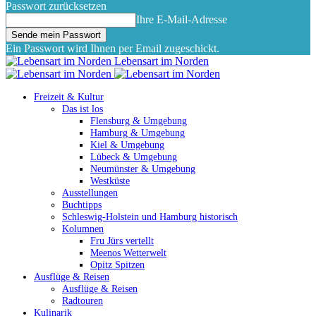
Passwort zurücksetzen
Ihre E-Mail-Adresse
Ein Passwort wird Ihnen per Email zugeschickt.
Lebensart im Norden
Freizeit & Kultur
Das ist los
Flensburg & Umgebung
Hamburg & Umgebung
Kiel & Umgebung
Lübeck & Umgebung
Neumünster & Umgebung
Westküste
Ausstellungen
Buchtipps
Schleswig-Holstein und Hamburg historisch
Kolumnen
Fru Jürs vertellt
Meenos Wetterwelt
Opitz Spitzen
Ausflüge & Reisen
Ausflüge & Reisen
Radtouren
Kulinarik