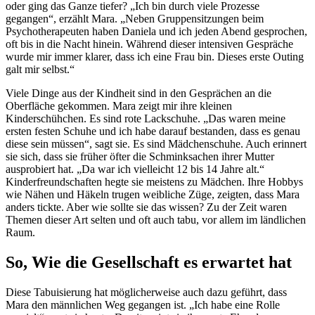
oder ging das Ganze tiefer? „Ich bin durch viele Prozesse
gegangen“, erzählt Mara. „Neben Gruppensitzungen beim
Psychotherapeuten haben Daniela und ich jeden Abend gesprochen,
oft bis in die Nacht hinein. Während dieser intensiven Gespräche
wurde mir immer klarer, dass ich eine Frau bin. Dieses erste Outing
galt mir selbst.“
Viele Dinge aus der Kindheit sind in den Gesprächen an die
Oberfläche gekommen. Mara zeigt mir ihre kleinen
Kinderschühchen. Es sind rote Lackschuhe. „Das waren meine
ersten festen Schuhe und ich habe darauf bestanden, dass es genau
diese sein müssen“, sagt sie. Es sind Mädchenschuhe. Auch erinnert
sie sich, dass sie früher öfter die Schminksachen ihrer Mutter
ausprobiert hat. „Da war ich vielleicht 12 bis 14 Jahre alt.“
Kinderfreundschaften hegte sie meistens zu Mädchen. Ihre Hobbys
wie Nähen und Häkeln trugen weibliche Züge, zeigten, dass Mara
anders tickte. Aber wie sollte sie das wissen? Zu der Zeit waren
Themen dieser Art selten und oft auch tabu, vor allem im ländlichen
Raum.
So, Wie die Gesellschaft es erwartet hat
Diese Tabuisierung hat möglicherweise auch dazu geführt, dass
Mara den männlichen Weg gegangen ist. „Ich habe eine Rolle