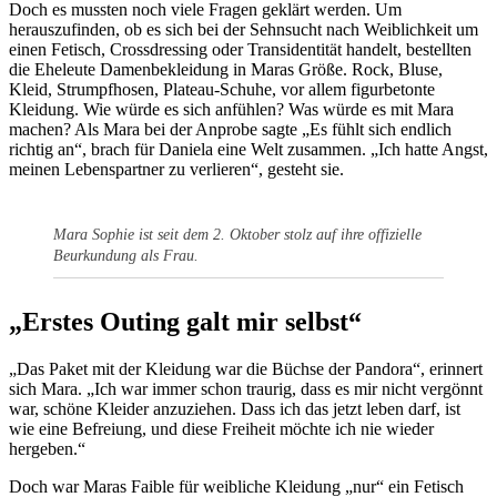
Doch es mussten noch viele Fragen geklärt werden. Um
herauszufinden, ob es sich bei der Sehnsucht nach Weiblichkeit um
einen Fetisch, Crossdressing oder Transidentität handelt, bestellten
die Eheleute Damenbekleidung in Maras Größe. Rock, Bluse,
Kleid, Strumpfhosen, Plateau-Schuhe, vor allem figurbetonte
Kleidung. Wie würde es sich anfühlen? Was würde es mit Mara
machen? Als Mara bei der Anprobe sagte „Es fühlt sich endlich
richtig an“, brach für Daniela eine Welt zusammen. „Ich hatte Angst,
meinen Lebenspartner zu verlieren“, gesteht sie.
Mara Sophie ist seit dem 2. Oktober stolz auf ihre offizielle
Beurkundung als Frau.
„Erstes Outing galt mir selbst“
„Das Paket mit der Kleidung war die Büchse der Pandora“, erinnert
sich Mara. „Ich war immer schon traurig, dass es mir nicht vergönnt
war, schöne Kleider anzuziehen. Dass ich das jetzt leben darf, ist
wie eine Befreiung, und diese Freiheit möchte ich nie wieder
hergeben.“
Doch war Maras Faible für weibliche Kleidung „nur“ ein Fetisch