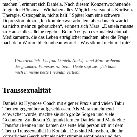
machen“, erinnert sich Daniela. Nach diesem Konzertwochenende
folgte der Hörsturz. „Wir haben alles Mögliche versucht – Kortison-
Therapie, Osteopathie, nichts half.“ Später kam eine schwere
Depression hinzu. „Ich konnte zwar arbeiten, aber danach war ich
zu nichts mehr zu gebrauchen“, erinnert sich Mara. „Daniela musste
zu Hause alles alleine regeln.“ Beim Arzt gab es zunächst einmal
Medikamente, die das Leben erträglicher machten, aber die Frage
nach dem Warum blieb unbeantwortet. „Was stimmt nicht mit mir?“
Unzertrennlich: Ehefrau Daniela (links) stand Mara während
des gesamten Prozesses zur Seite. Heute sagt sie: ‚Ich habe
mich in meine beste Freundin verliebt.
Transsexualität
Daniela ist Hypnose-Coach mit eigener Praxis und vielen Tabu-
Themen gegenüber aufgeschlossen. Als Mara zunehmend
schwächer wurde, machte sie sich große Sorgen und viele
Gedanken. Zu diesem Zeitpunkt lernten Daniela und Mark eine
Transfrau kennen und kamen das erste Mal persönlich mit dem
Thema Transsexualität in Kontakt. Das sind Menschen, die ihr
körperliches Geschlecht als nicht stimmig empfinden und den