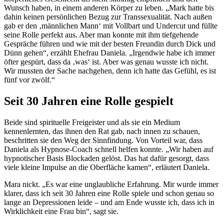
Wunsch haben, in einem anderen Körper zu leben. „Mark hatte bis
dahin keinen persönlichen Bezug zur Transsexualität. Nach außen
gab er den ‚männlichen Mann‘ mit Vollbart und Undercut und füllte
seine Rolle perfekt aus. Aber man konnte mit ihm tiefgehende
Gespräche führen und wie mit der besten Freundin durch Dick und
Dünn gehen“, erzählt Ehefrau Daniela. „Irgendwie habe ich immer
öfter gespürt, dass da ‚was‘ ist. Aber was genau wusste ich nicht.
Wir mussten der Sache nachgehen, denn ich hatte das Gefühl, es ist
fünf vor zwölf.“
Seit 30 Jahren eine Rolle gespielt
Beide sind spirituelle Freigeister und als sie ein Medium
kennenlernten, das ihnen den Rat gab, nach innen zu schauen,
beschritten sie den Weg der Sinnfindung. Von Vorteil war, dass
Daniela als Hypnose-Coach schnell helfen konnte. „Wir haben auf
hypnotischer Basis Blockaden gelöst. Das hat dafür gesorgt, dass
viele kleine Impulse an die Oberfläche kamen“, erläutert Daniela.
Mara nickt. „Es war eine unglaubliche Erfahrung. Mir wurde immer
klarer, dass ich seit 30 Jahren eine Rolle spiele und schon genau so
lange an Depressionen leide – und am Ende wusste ich, dass ich in
Wirklichkeit eine Frau bin“, sagt sie.