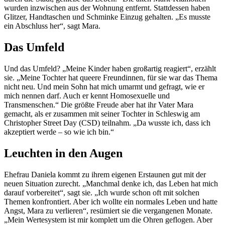
wurden inzwischen aus der Wohnung entfernt. Stattdessen haben
Glitzer, Handtaschen und Schminke Einzug gehalten. „Es musste
ein Abschluss her“, sagt Mara.
Das Umfeld
Und das Umfeld? „Meine Kinder haben großartig reagiert“, erzählt
sie. „Meine Tochter hat queere Freundinnen, für sie war das Thema
nicht neu. Und mein Sohn hat mich umarmt und gefragt, wie er
mich nennen darf. Auch er kennt Homosexuelle und
Transmenschen.“ Die größte Freude aber hat ihr Vater Mara
gemacht, als er zusammen mit seiner Tochter in Schleswig am
Christopher Street Day (CSD) teilnahm. „Da wusste ich, dass ich
akzeptiert werde – so wie ich bin.“
Leuchten in den Augen
Ehefrau Daniela kommt zu ihrem eigenen Erstaunen gut mit der
neuen Situation zurecht. „Manchmal denke ich, das Leben hat mich
darauf vorbereitet“, sagt sie. „Ich wurde schon oft mit solchen
Themen konfrontiert. Aber ich wollte ein normales Leben und hatte
Angst, Mara zu verlieren“, resümiert sie die vergangenen Monate.
„Mein Wertesystem ist mir komplett um die Ohren geflogen. Aber