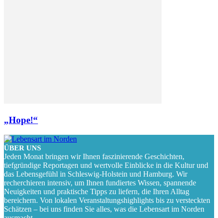
„Hope!“
ÜBER UNS
Jeden Monat bringen wir Ihnen faszinierende Geschichten,
tiefgründige Reportagen und wertvolle Einblicke in die Kultur und
das Lebensgefühl in Schleswig-Holstein und Hamburg. Wir
recherchieren intensiv, um Ihnen fundiertes Wissen, spannende
Neuigkeiten und praktische Tipps zu liefern, die Ihren Alltag
bereichern. Von lokalen Veranstaltungshighlights bis zu versteckten
Schätzen – bei uns finden Sie alles, was die Lebensart im Norden
ausmacht.