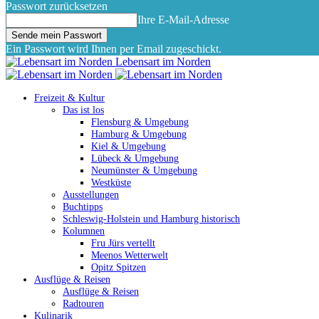
Passwort zurücksetzen
Ihre E-Mail-Adresse
Ein Passwort wird Ihnen per Email zugeschickt.
Lebensart im Norden
Freizeit & Kultur
Das ist los
Flensburg & Umgebung
Hamburg & Umgebung
Kiel & Umgebung
Lübeck & Umgebung
Neumünster & Umgebung
Westküste
Ausstellungen
Buchtipps
Schleswig-Holstein und Hamburg historisch
Kolumnen
Fru Jürs vertellt
Meenos Wetterwelt
Opitz Spitzen
Ausflüge & Reisen
Ausflüge & Reisen
Radtouren
Kulinarik