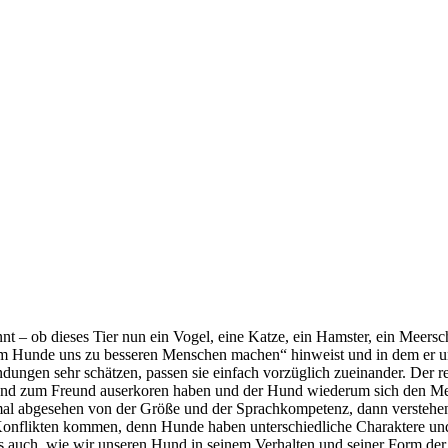
nnt – ob dieses Tier nun ein Vogel, eine Katze, ein Hamster, ein Meers
um Hunde uns zu besseren Menschen machen“ hinweist und in dem er u
ungen sehr schätzen, passen sie einfach vorzüglich zueinander. Der r
nd zum Freund auserkoren haben und der Hund wiederum sich den Mens
 mal abgesehen von der Größe und der Sprachkompetenz, dann versteh
d Konflikten kommen, denn Hunde haben unterschiedliche Charaktere un
ns auch, wie wir unseren Hund in seinem Verhalten und seiner Form de