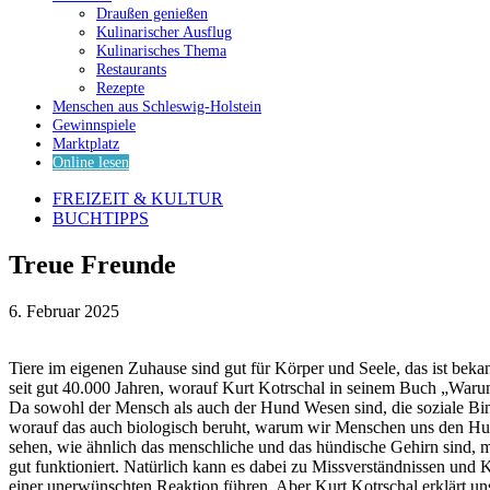
Draußen genießen
Kulinarischer Ausflug
Kulinarisches Thema
Restaurants
Rezepte
Menschen aus Schleswig-Holstein
Gewinnspiele
Marktplatz
Online lesen
FREIZEIT & KULTUR
BUCHTIPPS
Treue Freunde
6. Februar 2025
Tiere im eigenen Zuhause sind gut für Körper und Seele, das ist beka
seit gut 40.000 Jahren, worauf Kurt Kotrschal in seinem Buch „War
Da sowohl der Mensch als auch der Hund Wesen sind, die soziale Bind
worauf das auch biologisch beruht, warum wir Menschen uns den Hu
sehen, wie ähnlich das menschliche und das hündische Gehirn sind,
gut funktioniert. Natürlich kann es dabei zu Missverständnissen un
einer unerwünschten Reaktion führen. Aber Kurt Kotrschal erklärt u