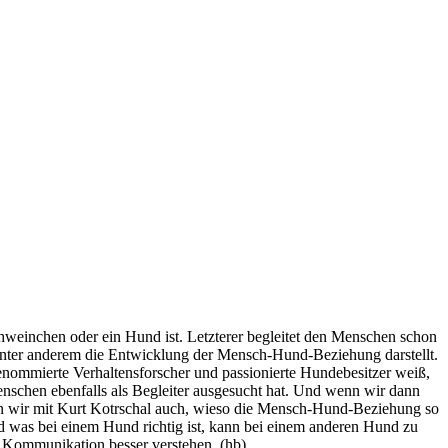
chweinchen oder ein Hund ist. Letzterer begleitet den Menschen schon
nter anderem die Entwicklung der Mensch-Hund-Beziehung darstellt.
enommierte Verhaltensforscher und passionierte Hundebesitzer weiß,
chen ebenfalls als Begleiter ausgesucht hat. Und wenn wir dann
en wir mit Kurt Kotrschal auch, wieso die Mensch-Hund-Beziehung so
d was bei einem Hund richtig ist, kann bei einem anderen Hund zu
r Kommunikation besser verstehen. (hb)