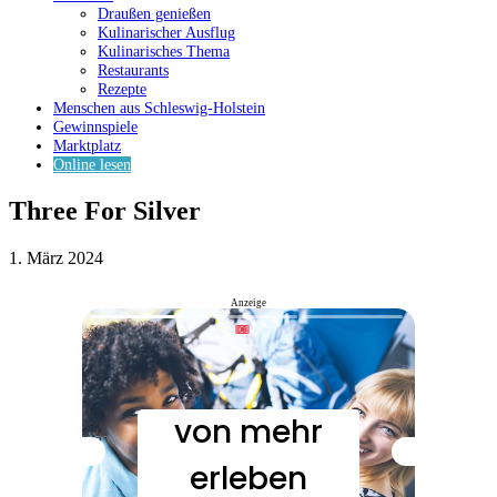
Draußen genießen
Kulinarischer Ausflug
Kulinarisches Thema
Restaurants
Rezepte
Menschen aus Schleswig-Holstein
Gewinnspiele
Marktplatz
Online lesen
Three For Silver
1. März 2024
Anzeige