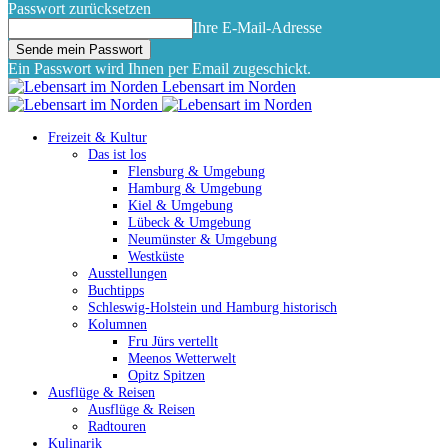
Passwort zurücksetzen
Ihre E-Mail-Adresse
Ein Passwort wird Ihnen per Email zugeschickt.
Lebensart im Norden
Freizeit & Kultur
Das ist los
Flensburg & Umgebung
Hamburg & Umgebung
Kiel & Umgebung
Lübeck & Umgebung
Neumünster & Umgebung
Westküste
Ausstellungen
Buchtipps
Schleswig-Holstein und Hamburg historisch
Kolumnen
Fru Jürs vertellt
Meenos Wetterwelt
Opitz Spitzen
Ausflüge & Reisen
Ausflüge & Reisen
Radtouren
Kulinarik