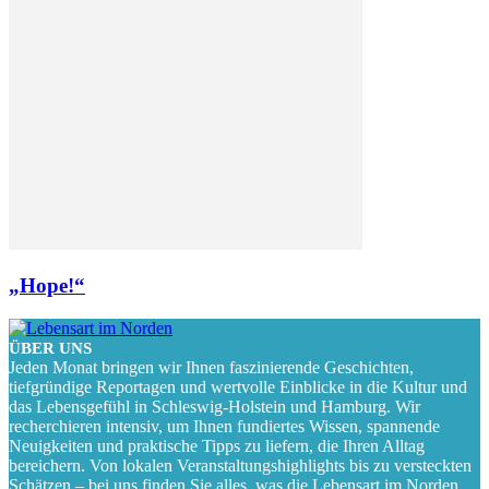
„Hope!“
ÜBER UNS
Jeden Monat bringen wir Ihnen faszinierende Geschichten,
tiefgründige Reportagen und wertvolle Einblicke in die Kultur und
das Lebensgefühl in Schleswig-Holstein und Hamburg. Wir
recherchieren intensiv, um Ihnen fundiertes Wissen, spannende
Neuigkeiten und praktische Tipps zu liefern, die Ihren Alltag
bereichern. Von lokalen Veranstaltungshighlights bis zu versteckten
Schätzen – bei uns finden Sie alles, was die Lebensart im Norden