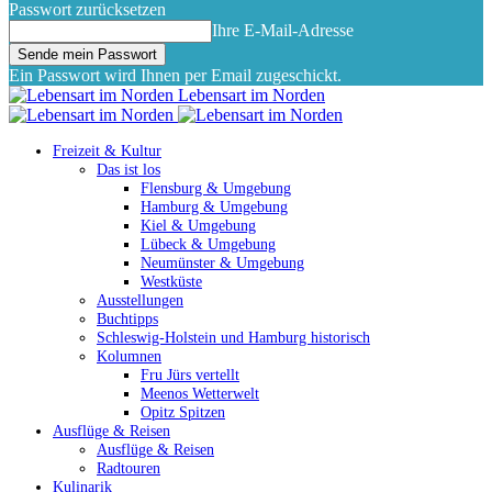
Passwort zurücksetzen
Ihre E-Mail-Adresse
Ein Passwort wird Ihnen per Email zugeschickt.
Lebensart im Norden
Freizeit & Kultur
Das ist los
Flensburg & Umgebung
Hamburg & Umgebung
Kiel & Umgebung
Lübeck & Umgebung
Neumünster & Umgebung
Westküste
Ausstellungen
Buchtipps
Schleswig-Holstein und Hamburg historisch
Kolumnen
Fru Jürs vertellt
Meenos Wetterwelt
Opitz Spitzen
Ausflüge & Reisen
Ausflüge & Reisen
Radtouren
Kulinarik