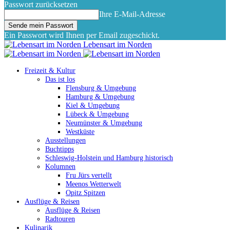
Passwort zurücksetzen
Ihre E-Mail-Adresse
Ein Passwort wird Ihnen per Email zugeschickt.
Lebensart im Norden
Freizeit & Kultur
Das ist los
Flensburg & Umgebung
Hamburg & Umgebung
Kiel & Umgebung
Lübeck & Umgebung
Neumünster & Umgebung
Westküste
Ausstellungen
Buchtipps
Schleswig-Holstein und Hamburg historisch
Kolumnen
Fru Jürs vertellt
Meenos Wetterwelt
Opitz Spitzen
Ausflüge & Reisen
Ausflüge & Reisen
Radtouren
Kulinarik