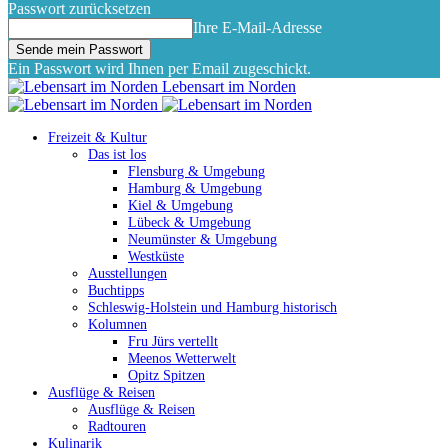
Passwort zurücksetzen
Ihre E-Mail-Adresse
Ein Passwort wird Ihnen per Email zugeschickt.
Lebensart im Norden
Freizeit & Kultur
Das ist los
Flensburg & Umgebung
Hamburg & Umgebung
Kiel & Umgebung
Lübeck & Umgebung
Neumünster & Umgebung
Westküste
Ausstellungen
Buchtipps
Schleswig-Holstein und Hamburg historisch
Kolumnen
Fru Jürs vertellt
Meenos Wetterwelt
Opitz Spitzen
Ausflüge & Reisen
Ausflüge & Reisen
Radtouren
Kulinarik