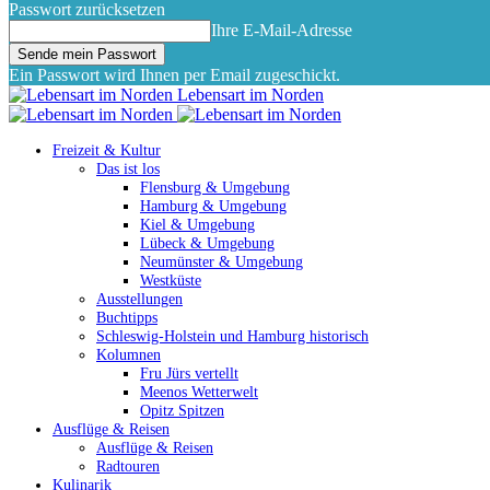
Passwort zurücksetzen
Ihre E-Mail-Adresse
Ein Passwort wird Ihnen per Email zugeschickt.
Lebensart im Norden
Freizeit & Kultur
Das ist los
Flensburg & Umgebung
Hamburg & Umgebung
Kiel & Umgebung
Lübeck & Umgebung
Neumünster & Umgebung
Westküste
Ausstellungen
Buchtipps
Schleswig-Holstein und Hamburg historisch
Kolumnen
Fru Jürs vertellt
Meenos Wetterwelt
Opitz Spitzen
Ausflüge & Reisen
Ausflüge & Reisen
Radtouren
Kulinarik