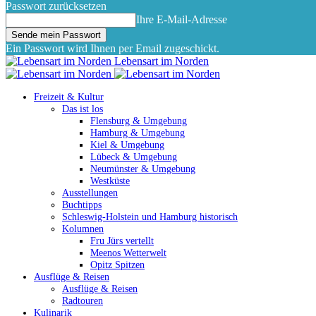
Passwort zurücksetzen
Ihre E-Mail-Adresse
Ein Passwort wird Ihnen per Email zugeschickt.
Lebensart im Norden
Freizeit & Kultur
Das ist los
Flensburg & Umgebung
Hamburg & Umgebung
Kiel & Umgebung
Lübeck & Umgebung
Neumünster & Umgebung
Westküste
Ausstellungen
Buchtipps
Schleswig-Holstein und Hamburg historisch
Kolumnen
Fru Jürs vertellt
Meenos Wetterwelt
Opitz Spitzen
Ausflüge & Reisen
Ausflüge & Reisen
Radtouren
Kulinarik