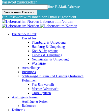
Passwort zurücksetzen
Ihre E-Mail-Adresse
Ein Passwort wird Ihnen per Email zugeschickt.
Lebensart im Norden
Freizeit & Kultur
Das ist los
Flensburg & Umgebung
Hamburg & Umgebung
Kiel & Umgebung
Lübeck & Umgebung
Neumünster & Umgebung
Westküste
Ausstellungen
Buchtipps
Schleswig-Holstein und Hamburg historisch
Kolumnen
Fru Jürs vertellt
Meenos Wetterwelt
Opitz Spitzen
Ausflüge & Reisen
Ausflüge & Reisen
Radtouren
Kulinarik